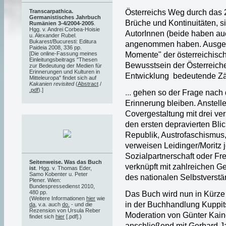
Österreichs Weg durch das 
Transcarpathica.
Germanistisches Jahrbuch
Brüche und Kontinuitäten, s
Rumänien 3-4/2004-2005
.
Hgg. v. Andrei Corbea-Hoisie
AutorInnen (beide haben au
u. Alexander Rubel.
Bukarest/Bucuresti: Editura
angenommen haben. Ausgeh
Paideia 2008, 336 pp.
Momente" der österreichisch
[Die online-Fassung meines
Einleitungsbeitrags "Thesen
Bewusstsein der Österreicher
zur Bedeutung der Medien für
Erinnerungen und Kulturen in
Entwicklung bedeutende Zäs
Mitteleuropa" findet sich auf
Kakanien revisited
(
Abstract
/
.pdf
).]
...
gehen so der Frage nach d
Erinnerung bleiben. Anstell
Covergestaltung mit drei v
den ersten depravierten Blic
Republik, Austrofaschismus,
verweisen Leidinger/Moritz j
Sozialpartnerschaft oder Fre
Seitenweise. Was das Buch
verknüpft mit zahlreichen 
ist
. Hgg. v. Thomas Eder,
Samo Kobenter u. Peter
des nationalen Selbstverstä
Plener. Wien:
Bundespressedienst 2010,
480 pp.
Das Buch wird nun in Kürze
(Weitere Informationen
hier
wie
in der Buchhandlung Kuppit
da
, v.a. auch
do.
- und die
Rezension von Ursula Reber
Moderation von Günter Kaindl
findet sich
hier
[.pdf].)
anschließend mit Gerhard J