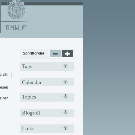
Schriftgröße
Tags
 etc. ]
Calendar
iesen
Topics
ellten
Blogroll
Links