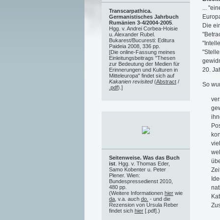
... "e
Transcarpathica.
Europa
Germanistisches Jahrbuch
Rumänien 3-4/2004-2005
.
Die ei
Hgg. v. Andrei Corbea-Hoisie
"Betra
u. Alexander Rubel.
Bukarest/Bucuresti: Editura
"Intel
Paideia 2008, 336 pp.
"Stell
[Die online-Fassung meines
Einleitungsbeitrags "Thesen
gewidm
zur Bedeutung der Medien für
20. Ja
Erinnerungen und Kulturen in
Mitteleuropa" findet sich auf
Kakanien revisited
(
Abstract
/
So wur
.pdf
).]
ver
gew
ihn
Pos
kon
vie
wel
Seitenweise. Was das Buch
übe
ist
. Hgg. v. Thomas Eder,
Zei
Samo Kobenter u. Peter
Plener. Wien:
Ide
Bundespressedienst 2010,
nat
480 pp.
(Weitere Informationen
hier
wie
Kat
da
, v.a. auch
do.
- und die
Zus
Rezension von Ursula Reber
findet sich
hier
[.pdf].)