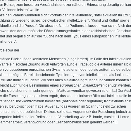
inen Beitrag zum besseren Verständnis und zur näheren Erforschung derartig verhan
-Visionen leisten" wollte.
nzelnen Panels widmeten sich "Porträts der Intellektuellen", "Intellektuellen im Exil",
chtung vorwiegend tschechoslowakischer Intellektueller", "Kunst und Kultur" sowie
lektuelle und die Presse". Die abschließende Podiumsdiskussion war schließlich d
enwert, den der europäische Föderalismusgedanke in der zeithistorischen Forschun
et und begab sich auf die "Suche nach dem Typus eines europäischen Intellektue
hrhundert".
de etwa der
stärkte Blick auf den konkreten Menschen [eingefordert]. Im Falle der Intellektuelle
ähre ein solcher Zugang auch Antworten auf die Frage, ob die Akteure innerhalb 
en vorgegebenen europäischen Systeme agierten oder ob sie außerhalb derselbe
ition bezögen. Bereits bestehende Typisierungen von Intellektuellen als funktional
struktiv, individuell-destruktiv oder auch als aktiv eingreifende Individuen könnten 
lleicht auch für die Bestimmung eines
europäischen Intellektuellen
genutzt werden,
che sie bisher nur in sehr geringem Maße anwendbar gewesen seien. [...] Der Aus
r die Forschungsperspektiven ergab, dass der historische Blick auf Intellektuelle i
talter der Blockkonfrontation immer die (nationale oder regionale) Kontextualisier
en zu berücksichtigen habe. Außer auf das Agieren im Spannungsfeld zwischen
ionalem und europäischem Diskurs sollte das Augenmerk der Forschung jedoch a
egorien intellektueller Reflexion und Verarbeitung wie z.B. Ironie, Vorsicht, Humor,
ammenarbeit, Verantwortung oder Grenzenbewusstsein gelenkt werden[.]