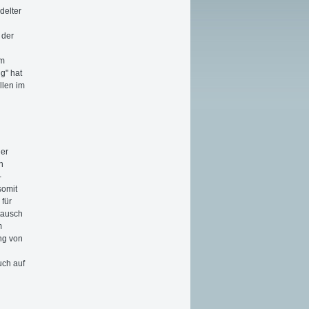
delter
 der
em
g" hat
llen im
n
der
n
-
somit
 für
tausch
m
ung von
uch auf