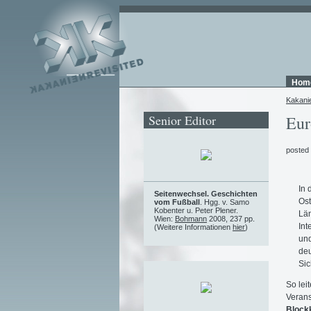
Hom
Kakani
Senior Editor
Eur
posted
In 
Seitenwechsel. Geschichten
Ost
vom Fußball
. Hgg. v. Samo
Kobenter u. Peter Plener.
Län
Wien:
Bohmann
2008, 237 pp.
Int
(Weitere Informationen
hier
)
und
deu
Sic
So lei
Verans
Blockk