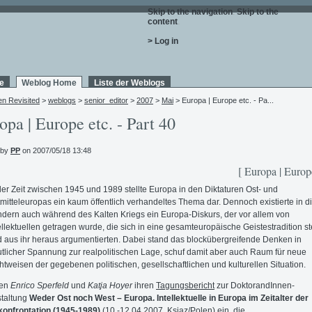
Skip to the navigation
.
Skip to the
content
.
> Log in
e
Weblog Home
Liste der Weblogs
en Revisited
>
weblogs
>
senior_editor
>
2007
>
Mai
> Europa | Europe etc. - Pa...
opa | Europe etc. - Part 40
 by
PP
on 2007/05/18 13:48
[ Europa | Europe
der Zeit zwischen 1945 und 1989 stellte Europa in den Diktaturen Ost- und
mitteleuropas ein kaum öffentlich verhandeltes Thema dar. Dennoch existierte in d
dern auch während des Kalten Kriegs ein Europa-Diskurs, der vor allem von
ellektuellen getragen wurde, die sich in eine gesamteuropäische Geistestradition st
 aus ihr heraus argumentierten. Dabei stand das blockübergreifende Denken in
tlicher Spannung zur realpolitischen Lage, schuf damit aber auch Raum für neue
htweisen der gegebenen politischen, gesellschaftlichen und kulturellen Situation.
ten
Enrico Sperfeld
und
Katja Hoyer
ihren
Tagungsbericht
zur DoktorandInnen-
taltung
Weder Ost noch West – Europa. Intellektuelle in Europa im Zeitalter der
onfrontation (1945-1989)
(10.-12.04.2007, Ksiaz/Polen) ein, die...