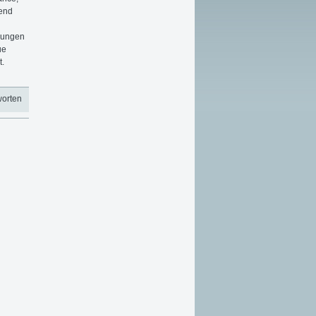
rend
llungen
ue
t.
worten