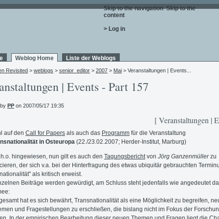
Skip to the navigation
.
Skip to the
content
.
> Log in
e
Weblog Home
Liste der Weblogs
en Revisited
>
weblogs
>
senior_editor
>
2007
>
Mai
> Veranstaltungen | Events...
anstaltungen | Events - Part 157
 by
PP
on 2007/05/17 19:35
[ Veranstaltungen | E
l auf den
Call for Papers
als auch das
Programm
für die Veranstaltung
nsnationalität in Osteuropa
(22./23.02.2007; Herder-Institut, Marburg)
h.o. hingewiesen, nun gilt es auch den
Tagungsbericht
von
Jörg Ganzenmüller
zu
ieren, der sich v.a. bei der Hinterfragung des etwas ubiquitär gebrauchten Termin
ationalität" als kritisch erweist.
nzelnen Beiträge werden gewürdigt, am Schluss steht jedenfalls wie angedeutet d
ee:
gesamt hat es sich bewährt, Transnationalität als eine Möglichkeit zu begreifen, n
men und Fragestellungen zu erschließen, die bislang nicht im Fokus der Forschu
en. In der empirischen Bearbeitung dieser neuen Themen und Fragen liegt die Ch