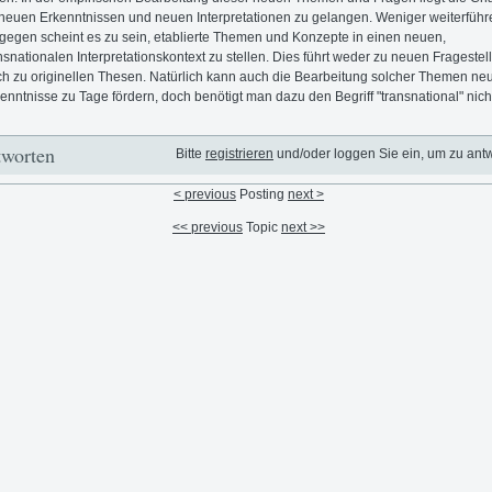
neuen Erkenntnissen und neuen Interpretationen zu gelangen. Weniger weiterfüh
gegen scheint es zu sein, etablierte Themen und Konzepte in einen neuen,
nsnationalen Interpretationskontext zu stellen. Dies führt weder zu neuen Frageste
h zu originellen Thesen. Natürlich kann auch die Bearbeitung solcher Themen ne
enntnisse zu Tage fördern, doch benötigt man dazu den Begriff "transnational" nich
worten
Bitte
registrieren
und/oder loggen Sie ein, um zu ant
< previous
Posting
next >
<< previous
Topic
next >>