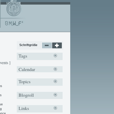
Schriftgröße
Tags
vents ]
Calendar
Topics
us
Blogroll
as
eue
Links
ng
ance,