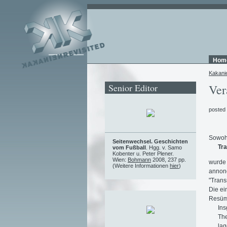
Hom
Kakani
Senior Editor
Ver
posted
Sowoh
Seitenwechsel. Geschichten
Tra
vom Fußball
. Hgg. v. Samo
Kobenter u. Peter Plener.
Wien:
Bohmann
2008, 237 pp.
wurde 
(Weitere Informationen
hier
)
annonc
"Transn
Die ei
Resüm
Ins
The
lag