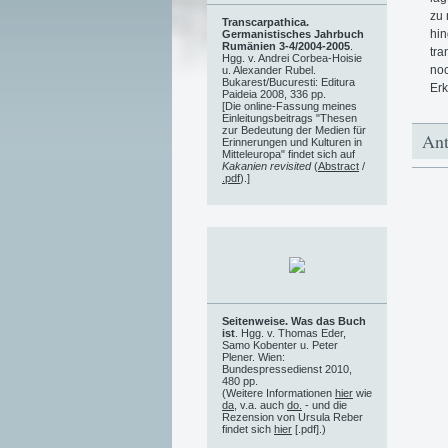
zu 
Transcarpathica.
hin
Germanistisches Jahrbuch
Rumänien 3-4/2004-2005
.
tra
Hgg. v. Andrei Corbea-Hoisie
noc
u. Alexander Rubel.
Bukarest/Bucuresti: Editura
Erk
Paideia 2008, 336 pp.
[Die online-Fassung meines
Einleitungsbeitrags "Thesen
zur Bedeutung der Medien für
Ant
Erinnerungen und Kulturen in
Mitteleuropa" findet sich auf
Kakanien revisited
(
Abstract
/
.pdf
).]
Seitenweise. Was das Buch
ist
. Hgg. v. Thomas Eder,
Samo Kobenter u. Peter
Plener. Wien:
Bundespressedienst 2010,
480 pp.
(Weitere Informationen
hier
wie
da
, v.a. auch
do.
- und die
Rezension von Ursula Reber
findet sich
hier
[.pdf].)