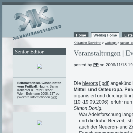
Home
Weblog Home
List
Kakanien Revisited
>
weblogs
>
senior_e
Senior Editor
Veranstaltungen | Ev
posted by
PP
on 2006/11/13 19
Die
hierorts
[
.pdf
] angekünd
Seitenwechsel. Geschichten
vom Fußball
. Hgg. v. Samo
Mittel- und Osteuropa. Pe
Kobenter u. Peter Plener.
Wien:
Bohmann
2008, 237 pp.
organisiert und durchgeführ
(Weitere Informationen
hier
)
(10.-19.09.2006), erfuhr nu
Simon Donig
.
War Adelsforschung lange 
und die frühe Neuzeit, is
auch der Neueren- und Ze