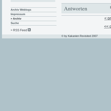
Antworten
Archiv Weblogs
Impressum
< p
> Archiv
Suche
<< 
> RSS Feed
© by Kakanien Revisited 2007