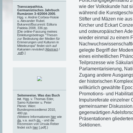
Forschungsgegenstand zu
wie der Volkskunde hat s
Transcarpathica.
Germanistisches Jahrbuch
während die Kunstgeschic
Rumänien 3-4/2004-2005
.
Hgg. v. Andrei Corbea-Hoisie
Stifter und Mäzen nie aus
u. Alexander Rubel.
Kircher und Eckart Conz
Bukarest/Bucuresti: Editura
Paideia 2008, 336 pp.
und osteuropäischen Adel
[Die online-Fassung meines
Einleitungsbeitrags "Thesen
wieder einmal zu einem Fo
zur Bedeutung der Medien für
Erinnerungen und Kulturen in
Nachwuchswissenschaftle
Mitteleuropa" findet sich auf
gelegte Begriff der Moder
Kakanien revisited
(
Abstract
/
.pdf
).]
eines einheitlichen Phän
Teilprozesse wie Säkularis
Parlamentarisierung, Nati
Zugang andere Ausgangsp
der historischen Komplexi
willkürlich gewählte Epo
Promotions- und Habilitat
Seitenweise. Was das Buch
ist
. Hgg. v. Thomas Eder,
Impulsreferate einzelner 
Samo Kobenter u. Peter
gemeinsamer Diskussion,
Plener. Wien:
Bundespressedienst 2010,
gegenwärtigen Adelsforsc
480 pp.
(Weitere Informationen
hier
wie
Präsentationen gliederte
da
, v.a. auch
do.
- und die
Rezension von Ursula Reber
Sektionen.
findet sich
hier
[.pdf].)