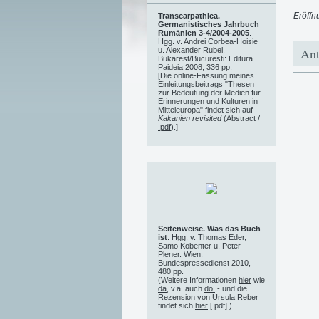
Eröffn
Transcarpathica.
Germanistisches Jahrbuch
Rumänien 3-4/2004-2005
.
Hgg. v. Andrei Corbea-Hoisie
Ant
u. Alexander Rubel.
Bukarest/Bucuresti: Editura
Paideia 2008, 336 pp.
[Die online-Fassung meines
Einleitungsbeitrags "Thesen
zur Bedeutung der Medien für
Erinnerungen und Kulturen in
Mitteleuropa" findet sich auf
Kakanien revisited
(
Abstract
/
.pdf
).]
Seitenweise. Was das Buch
ist
. Hgg. v. Thomas Eder,
Samo Kobenter u. Peter
Plener. Wien:
Bundespressedienst 2010,
480 pp.
(Weitere Informationen
hier
wie
da
, v.a. auch
do.
- und die
Rezension von Ursula Reber
findet sich
hier
[.pdf].)