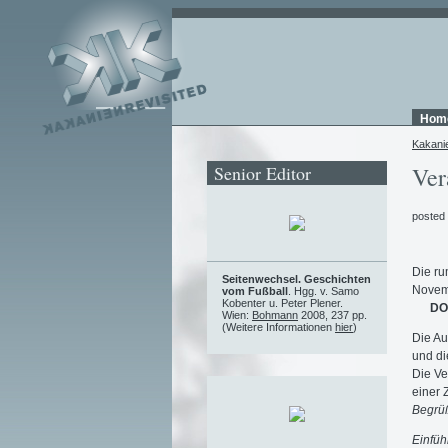
Hom
Kakani
Senior Editor
Ver
posted
Die ru
Seitenwechsel. Geschichten
Novem
vom Fußball
. Hgg. v. Samo
Kobenter u. Peter Plener.
DO
Wien:
Bohmann
2008, 237 pp.
(Weitere Informationen
hier
)
Die Au
und di
Die Ve
einer 
Begrü
Einfüh