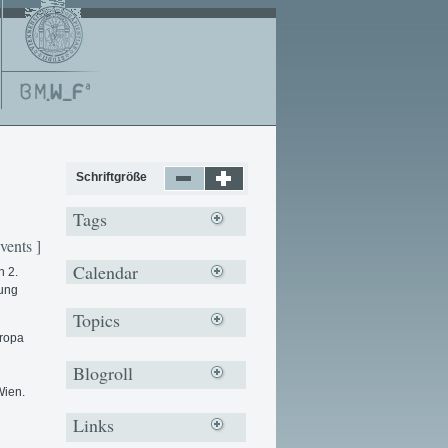
Schriftgröße
Tags
vents ]
Calendar
n 2.
lung
Topics
uropa
Blogroll
Wien.
Links