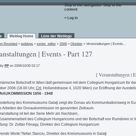
Skip to the navigation
.
Skip to the
content
.
> Log in
e
Weblog Home
Liste der Weblogs
en Revisited
>
weblogs
>
senior_editor
>
2006
>
Oktober
> Veranstaltungen | Events...
anstaltungen | Events - Part 127
 by
PP
on 2006/10/30 02:17
[ Veranstaltungen | E
mänische Botschaft in Wien lädt gemeinsam mit dem Collegium Hungaricum für de
ber 2006 (18.00 Uhr,
CH
, Hollandstrasse 4, 1020 Wien) zur Eröffnung der Ausstel
NAUKOMMISSION 1856 - 1948
sstellung des Kreismuseums Galaţi zeigt die Donau als Kommunikationsweg in E
e Arbeiten der Donaukommission im genannten Zeitraum.
ranstaltung ist teil der Serie
Mehr als Nachbarn
,
Zusammenarbeit des Collegium Hungaricums und der Botschaft von Rumänien in 
ßung:
Dr. Zoltán Fónagy, Direktor des Collegium Hungaricum
rende Worte:
?tefan Stanciu, Direktor des Kreismuseums in Galaţi