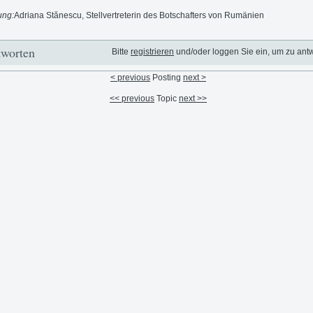
ung:
Adriana Stănescu, Stellvertreterin des Botschafters von Rumänien
worten
Bitte
registrieren
und/oder loggen Sie ein, um zu ant
< previous
Posting
next >
<< previous
Topic
next >>