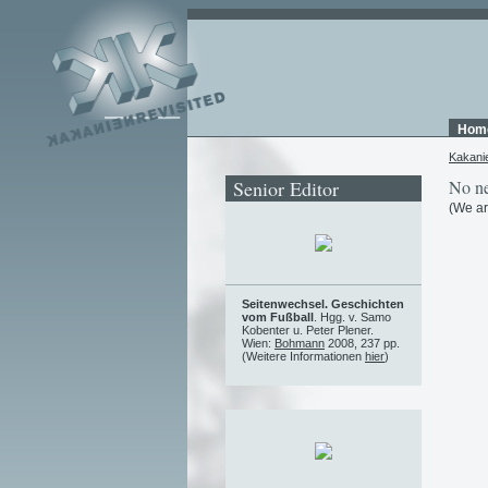
Hom
Kakani
Senior Editor
No ne
(We ar
Seitenwechsel. Geschichten
vom Fußball
. Hgg. v. Samo
Kobenter u. Peter Plener.
Wien:
Bohmann
2008, 237 pp.
(Weitere Informationen
hier
)