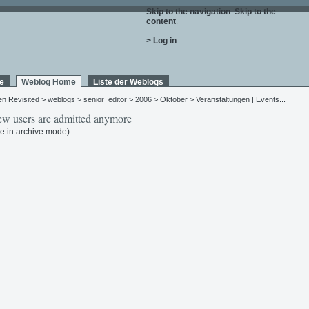
Skip to the navigation
.
Skip to the
content
.
> Log in
e
Weblog Home
Liste der Weblogs
en Revisited
>
weblogs
>
senior_editor
>
2006
>
Oktober
> Veranstaltungen | Events...
w users are admitted anymore
e in archive mode)