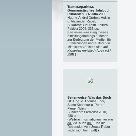
Transcarpathica.
Germanistisches Jahrbuch
Rumänien 3-4/2004-2005
.
Hgg. v. Andrei Corbea-Hoisie
u. Alexander Rubel.
Bukarest/Bucuresti: Editura
Paideia 2008, 336 pp.
[Die online-Fassung meines
Einleitungsbeitrags "Thesen
zur Bedeutung der Medien für
Erinnerungen und Kulturen in
Mitteleuropa" findet sich auf
Kakanien revisited
(
Abstract
/
.pdf
).]
Seitenweise. Was das Buch
ist
. Hgg. v. Thomas Eder,
Samo Kobenter u. Peter
Plener. Wien:
Bundespressedienst 2010,
480 pp.
(Weitere Informationen
hier
wie
da
, v.a. auch
do.
- und die
Rezension von Ursula Reber
findet sich
hier
[.pdf].)