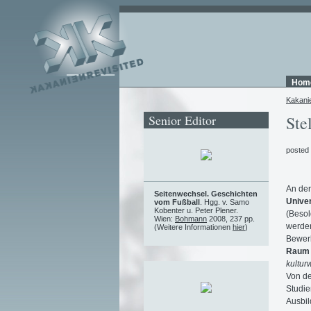
Hom
Kakani
Senior Editor
Ste
posted
An de
Seitenwechsel. Geschichten
Univer
vom Fußball
. Hgg. v. Samo
Kobenter u. Peter Plener.
(Besol
Wien:
Bohmann
2008, 237 pp.
werden
(Weitere Informationen
hier
)
Bewer
Raum 
kultur
Von de
Studie
Ausbi