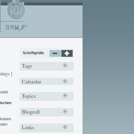
Schriftgröße
Tags
stings ]
Calendar
setzt
Topics
äischen
Blogroll
linären
enden
Links