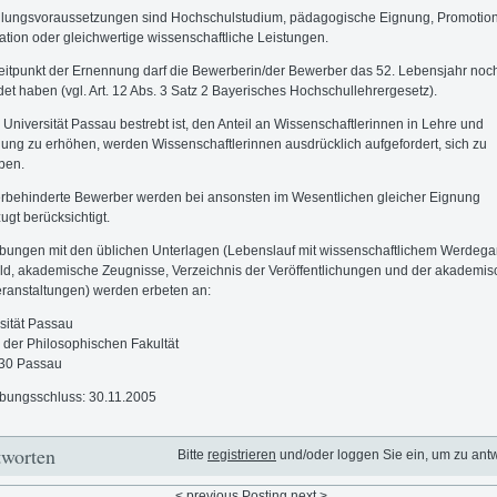
llungsvoraussetzungen sind Hochschulstudium, pädagogische Eignung, Promotio
tation oder gleichwertige wissenschaftliche Leistungen.
itpunkt der Ernennung darf die Bewerberin/der Bewerber das 52. Lebensjahr noch
det haben (vgl. Art. 12 Abs. 3 Satz 2 Bayerisches Hochschullehrergesetz).
 Universität Passau bestrebt ist, den Anteil an Wissenschaftlerinnen in Lehre und
ung zu erhöhen, werden Wissenschaftlerinnen ausdrücklich aufgefordert, sich zu
ben.
behinderte Bewerber werden bei ansonsten im Wesentlichen gleicher Eignung
ugt berücksichtigt.
ungen mit den üblichen Unterlagen (Lebenslauf mit wissenschaftlichem Werdeg
ild, akademische Zeugnisse, Verzeichnis der Veröffentlichungen und der akademi
ranstaltungen) werden erbeten an:
sität Passau
der Philosophischen Fakultät
30 Passau
bungsschluss: 30.11.2005
worten
Bitte
registrieren
und/oder loggen Sie ein, um zu ant
< previous
Posting
next >