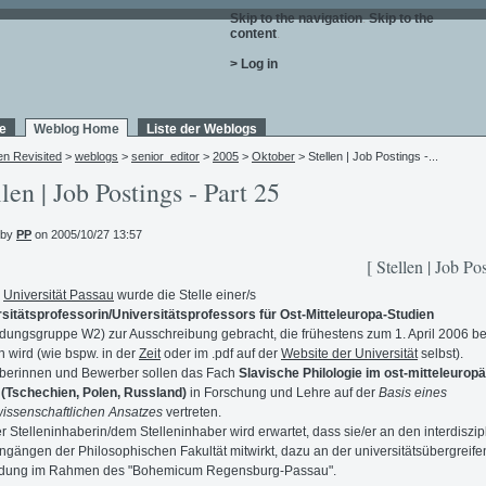
Skip to the navigation
.
Skip to the
content
.
> Log in
e
Weblog Home
Liste der Weblogs
en Revisited
>
weblogs
>
senior_editor
>
2005
>
Oktober
> Stellen | Job Postings -...
llen | Job Postings - Part 25
 by
PP
on 2005/10/27 13:57
[ Stellen | Job Po
r
Universität Passau
wurde die Stelle einer/s
sitätsprofessorin/Universitätsprofessors für Ost-Mitteleuropa-Studien
dungsgruppe W2) zur Ausschreibung gebracht, die frühestens zum 1. April 2006 be
 wird (wie bspw. in der
Zeit
oder im .pdf auf der
Website der Universität
selbst).
berinnen und Bewerber sollen das Fach
Slavische Philologie im ost-mitteleurop
(Tschechien, Polen, Russland)
in Forschung und Lehre auf der
Basis eines
wissenschaftlichen Ansatzes
vertreten.
r Stelleninhaberin/dem Stelleninhaber wird erwartet, dass sie/er an den interdiszip
ngängen der Philosophischen Fakultät mitwirkt, dazu an der universitätsübergreif
ldung im Rahmen des "Bohemicum Regensburg-Passau".