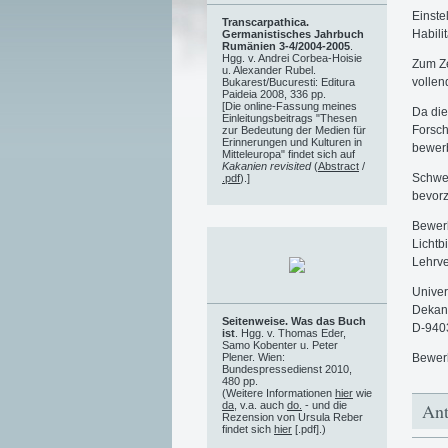
Einste
Transcarpathica.
Habili
Germanistisches Jahrbuch
Rumänien 3-4/2004-2005
.
Hgg. v. Andrei Corbea-Hoisie
Zum Ze
u. Alexander Rubel.
vollen
Bukarest/Bucuresti: Editura
Paideia 2008, 336 pp.
[Die online-Fassung meines
Da die
Einleitungsbeitrags "Thesen
Forsch
zur Bedeutung der Medien für
Erinnerungen und Kulturen in
bewer
Mitteleuropa" findet sich auf
Kakanien revisited
(
Abstract
/
Schwer
.pdf
).]
bevorz
Bewerb
Lichtb
Lehrve
Univer
Dekan 
Seitenweise. Was das Buch
D-940
ist
. Hgg. v. Thomas Eder,
Samo Kobenter u. Peter
Bewer
Plener. Wien:
Bundespressedienst 2010,
480 pp.
(Weitere Informationen
hier
wie
da
, v.a. auch
do.
- und die
Ant
Rezension von Ursula Reber
findet sich
hier
[.pdf].)