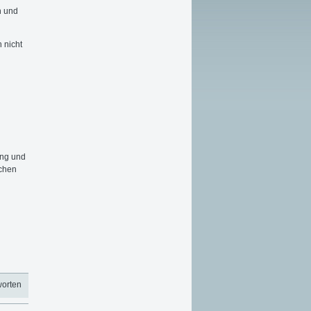
n und
 nicht
ang und
schen
worten