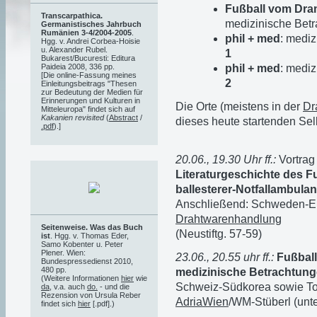
Fußball vom Dr
Transcarpathica.
medizinische Bet
Germanistisches Jahrbuch
Rumänien 3-4/2004-2005
.
phil + med
: mediz
Hgg. v. Andrei Corbea-Hoisie
u. Alexander Rubel.
1
Bukarest/Bucuresti: Editura
phil + med
: mediz
Paideia 2008, 336 pp.
[Die online-Fassung meines
2
Einleitungsbeitrags "Thesen
zur Bedeutung der Medien für
Erinnerungen und Kulturen in
Die Orte (meistens in der
Dr
Mitteleuropa" findet sich auf
Kakanien revisited
(
Abstract
/
dieses heute startenden Selb
.pdf
).]
20.06., 19.30 Uhr ff.:
Vortra
Literaturgeschichte des Fu
ballesterer-Notfallambula
Anschließend: Schweden-En
Drahtwarenhandlung
Seitenweise. Was das Buch
(Neustiftg. 57-59)
ist
. Hgg. v. Thomas Eder,
Samo Kobenter u. Peter
Plener. Wien:
23.06., 20.55 uhr ff.:
Fußball
Bundespressedienst 2010,
480 pp.
medizinische Betrachtun
(Weitere Informationen
hier
wie
Schweiz-Südkorea sowie To
da
, v.a. auch
do.
- und die
Rezension von Ursula Reber
AdriaWien
/WM-Stüberl (unte
findet sich
hier
[.pdf].)