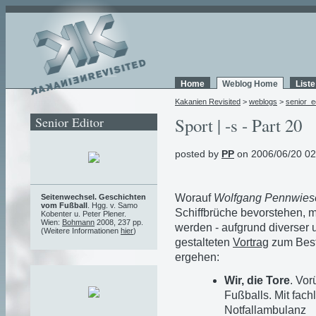
Home
Weblog Home
List
Kakanien Revisited
>
weblogs
>
senior_e
Senior Editor
Sport | -s - Part 20
posted by
PP
on 2006/06/20 02
Worauf
Wolfgang Pennwies
Seitenwechsel. Geschichten
vom Fußball
. Hgg. v. Samo
Schiffbrüche bevorstehen, 
Kobenter u. Peter Plener.
Wien:
Bohmann
2008, 237 pp.
werden - aufgrund diverser 
(Weitere Informationen
hier
)
gestalteten
Vortrag
zum Best
ergehen:
Wir, die Tore
. Vor
Fußballs. Mit fach
Notfallambulanz