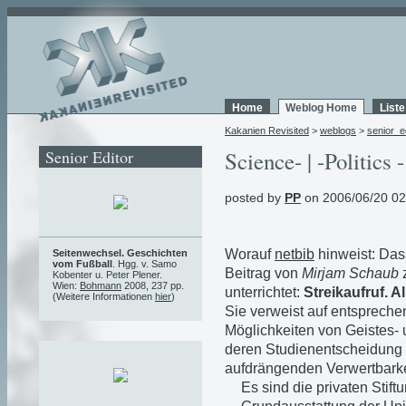
Home
Weblog Home
List
Kakanien Revisited
>
weblogs
>
senior_e
Senior Editor
Science- | -Politics -
posted by
PP
on 2006/06/20 02
Worauf
netbib
hinweist: Das
Seitenwechsel. Geschichten
vom Fußball
. Hgg. v. Samo
Beitrag von
Mirjam Schaub
z
Kobenter u. Peter Plener.
Wien:
Bohmann
2008, 237 pp.
unterrichtet:
Streikaufruf. A
(Weitere Informationen
hier
)
Sie verweist auf entspreche
Möglichkeiten von Geistes- 
deren Studienentscheidung g
aufdrängenden Verwertbarke
Es sind die privaten Stif