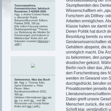
Grundausstattung der Univ
Stumpfwerden des Denken
Transcarpathica.
Germanistisches Jahrbuch
Wissenschaftlern ein „op
Rumänien 3-4/2004-2005
.
Hgg. v. Andrei Corbea-Hoisie
Forschern als Dilthey- o
u. Alexander Rubel.
Arbeiten ermöglichen. Ab
Bukarest/Bucuresti: Editura
Paideia 2008, 336 pp.
Klasse halten sie damit ni
[Die online-Fassung meines
Einleitungsbeitrags "Thesen
Deren Politik hat durch 
zur Bedeutung der Medien für
Erinnerungen und Kulturen in
Besoldung bereits zu eine
Mitteleuropa" findet sich auf
Geisteswissenschaften str
Kakanien revisited
(
Abstract
/
.pdf
).]
Gehältern abspeist, die d
unmöglich macht. Die Ärzt
zu bekommen, den jungen
drastischer gekürzt. Währ
Berlin noch über das „Wu
den Forscherdrang des N
werden im Gewand von S
Seitenweise. Was das Buch
ist
. Hgg. v. Thomas Eder,
durchgedrückt, berufen os
Samo Kobenter u. Peter
Privatdozenten jenseits d
Plener. Wien:
Bundespressedienst 2010,
Literaturwissenschaftlerin
480 pp.
(Weitere Informationen
hier
wie
Dabei greift unsere Gesell
da
, v.a. auch
do.
- und die
Rezension von Ursula Reber
Menschen zurück, die sic
findet sich
hier
[.pdf].)
Schrift klar, verständlic