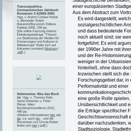
Stadtgeschichte behandeln, 
einer europäisierten Stadtg
Transcarpathica.
Germanistisches Jahrbuch
Aus dem Abstract zum Vortr
Rumänien 3-4/2004-2005
.
Hgg. v. Andrei Corbea-Hoisie
Es wird dargestellt, welch
u. Alexander Rubel.
sozialgeschichtlichen An
Bukarest/Bucuresti: Editura
Paideia 2008, 336 pp.
und dass bedeutende For
[Die online-Fassung meines
Einleitungsbeitrags "Thesen
noch aktuell sind; sie we
zur Bedeutung der Medien für
Erinnerungen und Kulturen in
fortgeführt. Es wird argu
Mitteleuropa" findet sich auf
der 1990er Jahre mit ihre
Kakanien revisited
(
Abstract
/
.pdf
).]
und der Re-Historisierun
weniger in der Urbanisier
hinterließ, ohne dass do
Inzwischen stellt sich die
Forschungsgebiet dar, in
Performativität und einer
kommunikationsgeschicht
Seitenweise. Was das Buch
ist
. Hgg. v. Thomas Eder,
eine große Rolle spielen.
Samo Kobenter u. Peter
Unübersichtlichkeit und e
Plener. Wien:
Bundespressedienst 2010,
die Erträge spezifischer 
480 pp.
(Weitere Informationen
hier
wie
Geschichtswissenschaft ei
da
, v.a. auch
do.
- und die
Rezension von Ursula Reber
darüber nachzudenken, wi
findet sich
hier
[.pdf].)
Stadtsoziologie, Stadteth