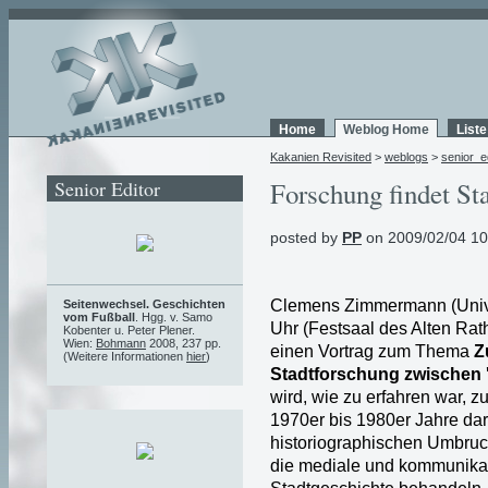
Home
Weblog Home
List
Kakanien Revisited
>
weblogs
>
senior_e
Senior Editor
Forschung findet St
posted by
PP
on 2009/02/04 10
Clemens Zimmermann (Univer
Seitenwechsel. Geschichten
vom Fußball
. Hgg. v. Samo
Uhr (Festsaal des Alten Rat
Kobenter u. Peter Plener.
Wien:
Bohmann
2008, 237 pp.
einen Vortrag zum Thema
Z
(Weitere Informationen
hier
)
Stadtforschung zwischen 'K
wird, wie zu erfahren war, z
1970er bis 1980er Jahre dar
historiographischen Umbruc
die mediale und kommunikat