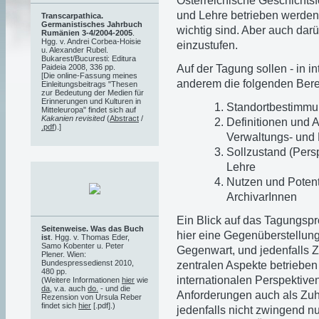
Österreichische Geschichtsf
und Lehre betrieben werden 
Transcarpathica.
Germanistisches Jahrbuch
wichtig sind. Aber auch da
Rumänien 3-4/2004-2005
.
Hgg. v. Andrei Corbea-Hoisie
einzustufen.
u. Alexander Rubel.
Bukarest/Bucuresti: Editura
Auf der Tagung sollen - in i
Paideia 2008, 336 pp.
[Die online-Fassung meines
anderem die folgenden Berei
Einleitungsbeitrags "Thesen
zur Bedeutung der Medien für
Erinnerungen und Kulturen in
Standortbestimmu
Mitteleuropa" findet sich auf
Kakanien revisited
(
Abstract
/
Definitionen und 
.pdf
).]
Verwaltungs- und
Sollzustand (Pers
Lehre
Nutzen und Potenti
ArchivarInnen
Ein Blick auf das Tagungsp
Seitenweise. Was das Buch
hier eine Gegenüberstellun
ist
. Hgg. v. Thomas Eder,
Samo Kobenter u. Peter
Gegenwart, und jedenfalls Z
Plener. Wien:
Bundespressedienst 2010,
zentralen Aspekte betriebe
480 pp.
internationalen Perspektive
(Weitere Informationen
hier
wie
da
, v.a. auch
do.
- und die
Anforderungen auch als Zuhö
Rezension von Ursula Reber
findet sich
hier
[.pdf].)
jedenfalls nicht zwingend n