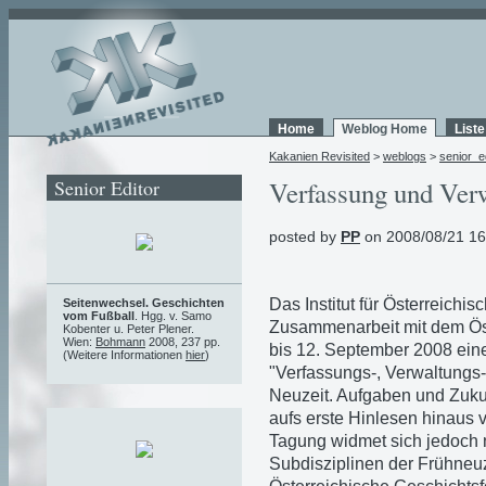
Home
Weblog Home
List
Kakanien Revisited
>
weblogs
>
senior_e
Senior Editor
Verfassung und Ver
posted by
PP
on 2008/08/21 16
Das Institut für Österreichi
Seitenwechsel. Geschichten
vom Fußball
. Hgg. v. Samo
Zusammenarbeit mit dem Öst
Kobenter u. Peter Plener.
Wien:
Bohmann
2008, 237 pp.
bis 12. September 2008 ein
(Weitere Informationen
hier
)
"Verfassungs-, Verwaltungs
Neuzeit. Aufgaben und Zuku
aufs erste Hinlesen hinaus v
Tagung widmet sich jedoch 
Subdisziplinen der Frühneuze