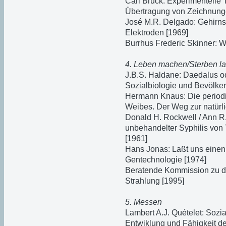
Carl Bruck: Experimentelle 
Übertragung von Zeichnung
José M.R. Delgado: Gehirnsc
Elektroden [1969]
Burrhus Frederic Skinner: W
4. Leben machen/Sterben l
J.B.S. Haldane: Daedalus o
Sozialbiologie und Bevölke
Hermann Knaus: Die periodi
Weibes. Der Weg zur natürl
Donald H. Rockwell / Ann R.
unbehandelter Syphilis von
[1961]
Hans Jonas: Laßt uns einen
Gentechnologie [1974]
Beratende Kommission zu d
Strahlung [1995]
5. Messen
Lambert A.J. Quételet: Sozi
Entwiklung und Fähigkeit d