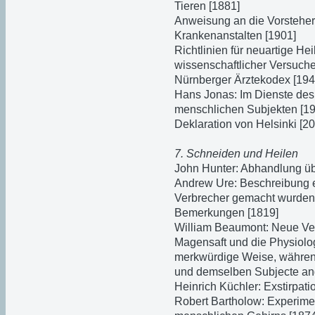
Tieren [1881]
Anweisung an die Vorsteher 
Krankenanstalten [1901]
Richtlinien für neuartige H
wissenschaftlicher Versuc
Nürnberger Ärztekodex [194
Hans Jonas: Im Dienste des 
menschlichen Subjekten [19
Deklaration von Helsinki [2
7. Schneiden und Heilen
John Hunter: Abhandlung üb
Andrew Ure: Beschreibung e
Verbrecher gemacht wurden,
Bemerkungen [1819]
William Beaumont: Neue Ve
Magensaft und die Physiolo
merkwürdige Weise, während
und demselben Subjecte ang
Heinrich Küchler: Exstirpati
Robert Bartholow: Experime