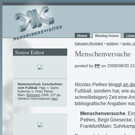
Home
Weblog Home
List
Kakanien Revisited
>
weblogs
>
senior_e
Senior Editor
Menschenversuche
posted by
PP
on 2008/08/30 21
Nicolas Pethes
bloggt
an di
Seitenwechsel. Geschichten
vom Fußball
. Hgg. v. Samo
Fußball, sondern hat, wie au
Kobenter u. Peter Plener.
Wien:
Bohmann
2008, 237 pp.
schnelllebigen) Zeit eine A
(Weitere Informationen
hier
)
bibliografische Angaben noc
Menschenversuche
. Ei
Pethes, Birgit Griesecke,
Frankfurt/Main: Suhrkamp