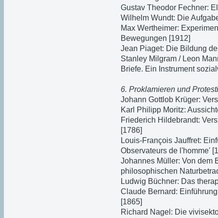
Gustav Theodor Fechner: E
Wilhelm Wundt: Die Aufgabe
Max Wertheimer: Experiment
Bewegungen [1912]
Jean Piaget: Die Bildung de
Stanley Milgram / Leon Man
Briefe. Ein Instrument sozia
6. Proklamieren und Protest
Johann Gottlob Krüger: Ver
Karl Philipp Moritz: Aussich
Friederich Hildebrandt: Ve
[1786]
Louis-François Jauffret: Ein
Observateurs de l'homme' [
Johannes Müller: Von dem B
philosophischen Naturbetra
Ludwig Büchner: Das therap
Claude Bernard: Einführung
[1865]
Richard Nagel: Die vivisek