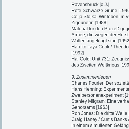
Ravensbrück [o.J.]
Rote-Schwarze-Grüne [1946
Ceija Stojka: Wir leben im
Zigeunerin [1988]
Material für den Prozeß geg
Armee, die wegen der Herst
Waffen angeklagt sind [1952
Haruko Taya Cook / Theodore
[1992]
Hal Gold: Unit 731: Zeugn
des Zweiten Weltkriegs [199
9. Zusammenleben
Charles Fourier: Der soziet
Hans Henning: Experimentell
Zweipersonenexperiment [1
Stanley Milgram: Eine verh
Gehorsams [1963]
Ron Jones: Die dritte Welle 
Craig Haney / Curtis Banks 
in einem simulierten Gefäng