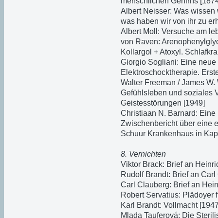
menschlichen Gehirns [1874
Albert Neisser: Was wissen 
was haben wir von ihr zu er
Albert Moll: Versuche am l
von Raven: Arenophenylglyci
Kollargol + Atoxyl. Schlafk
Giorgio Sogliani: Eine neue
Elektroschocktherapie. Erst
Walter Freeman / James W. W
Gefühlsleben und soziales V
Geistesstörungen [1949]
Christiaan N. Barnard: Ein
Zwischenbericht über eine e
Schuur Krankenhaus in Kaps
8. Vernichten
Viktor Brack: Brief an Heinr
Rudolf Brandt: Brief an Carl
Carl Clauberg: Brief an Hei
Robert Servatius: Plädoyer 
Karl Brandt: Vollmacht [1947
Mlada Tauferová: Die Steril