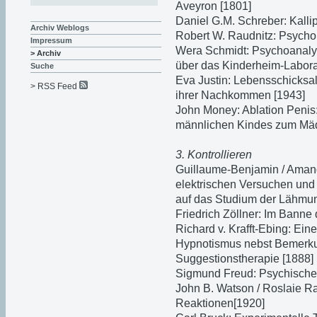
Aveyron [1801]
Daniel G.M. Schreber: Kalli
Archiv Weblogs
Robert W. Raudnitz: Psycho
Impressum
Wera Schmidt: Psychoanalyt
> Archiv
über das Kinderheim-Labora
Suche
Eva Justin: Lebensschicksa
> RSS Feed
ihrer Nachkommen [1943]
John Money: Ablation Peni
männlichen Kindes zum Mä
3. Kontrollieren
Guillaume-Benjamin / Aman
elektrischen Versuchen un
auf das Studium der Lähmun
Friedrich Zöllner: Im Banne
Richard v. Krafft-Ebing: Ei
Hypnotismus nebst Bemerku
Suggestionstherapie [1888]
Sigmund Freud: Psychische
John B. Watson / Roslaie Ra
Reaktionen[1920]