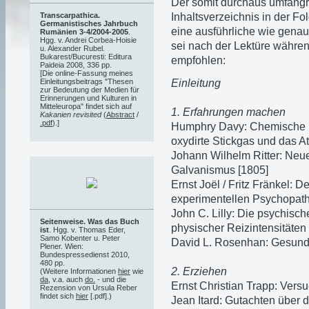
Der somit durchaus umfangr
Inhaltsverzeichnis in der Fo
Transcarpathica.
Germanistisches Jahrbuch
eine ausführliche wie gena
Rumänien 3-4/2004-2005
.
Hgg. v. Andrei Corbea-Hoisie
sei nach der Lektüre währe
u. Alexander Rubel.
Bukarest/Bucuresti: Editura
empfohlen:
Paideia 2008, 336 pp.
[Die online-Fassung meines
Einleitung
Einleitungsbeitrags "Thesen
zur Bedeutung der Medien für
Erinnerungen und Kulturen in
Mitteleuropa" findet sich auf
1. Erfahrungen machen
Kakanien revisited
(
Abstract
/
.pdf
).]
Humphry Davy: Chemische u
oxydirte Stickgas und das 
Johann Wilhelm Ritter: Ne
Galvanismus [1805]
Ernst Joël / Fritz Fränkel: 
experimentellen Psychopath
John C. Lilly: Die psychisc
Seitenweise. Was das Buch
physischer Reizintensitäte
ist
. Hgg. v. Thomas Eder,
Samo Kobenter u. Peter
David L. Rosenhan: Gesund
Plener. Wien:
Bundespressedienst 2010,
480 pp.
2. Erziehen
(Weitere Informationen
hier
wie
da
, v.a. auch
do.
- und die
Ernst Christian Trapp: Vers
Rezension von Ursula Reber
findet sich
hier
[.pdf].)
Jean Itard: Gutachten über 