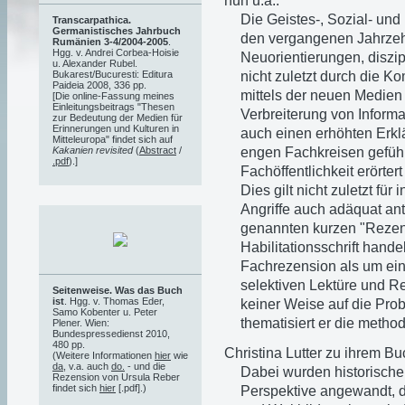
nun u.a.:
Die Geistes-, Sozial- und
Transcarpathica.
Germanistisches Jahrbuch
den vergangenen Jahrzeh
Rumänien 3-4/2004-2005
.
Hgg. v. Andrei Corbea-Hoisie
Neuorientierungen, disz
u. Alexander Rubel.
nicht zuletzt durch die 
Bukarest/Bucuresti: Editura
Paideia 2008, 336 pp.
mittels der neuen Medien 
[Die online-Fassung meines
Einleitungsbeitrags "Thesen
Verbreiterung von Informa
zur Bedeutung der Medien für
Erinnerungen und Kulturen in
auch einen erhöhten Erkl
Mitteleuropa" findet sich auf
engen Fachkreisen geführ
Kakanien revisited
(
Abstract
/
.pdf
).]
Fachöffentlichkeit erörter
Dies gilt nicht zuletzt für
Angriffe auch adäquat ant
genannten kurzen "Rezens
Habilitationsschrift hand
Fachrezension als um eine
selektiven Lektüre und Re
Seitenweise. Was das Buch
ist
. Hgg. v. Thomas Eder,
keiner Weise auf die Pro
Samo Kobenter u. Peter
thematisiert er die metho
Plener. Wien:
Bundespressedienst 2010,
480 pp.
Christina Lutter zu ihrem Bu
(Weitere Informationen
hier
wie
da
, v.a. auch
do.
- und die
Dabei wurden historische
Rezension von Ursula Reber
findet sich
hier
[.pdf].)
Perspektive angewandt, di