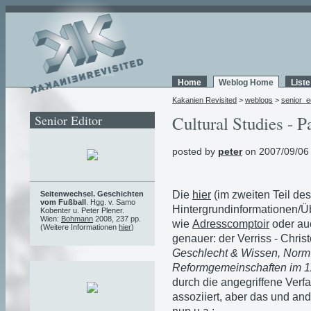
Home
Weblog Home
List
Kakanien Revisited
>
weblogs
>
senior_e
Senior Editor
Cultural Studies - P
posted by
peter
on 2007/09/06
Die
hier
(im zweiten Teil de
Seitenwechsel. Geschichten
vom Fußball
. Hgg. v. Samo
Hintergrundinformationen/Ü
Kobenter u. Peter Plener.
Wien:
Bohmann
2008, 237 pp.
wie
Adresscomptoir
oder a
(Weitere Informationen
hier
)
genauer: der Verriss - Chris
Geschlecht & Wissen, Norm 
Reformgemeinschaften im 1
durch die angegriffene Verf
assoziiert, aber das und an