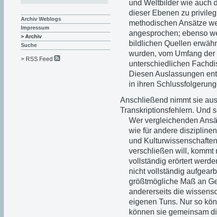
und Weltbilder wie auch d
dieser Ebenen zu privileg
Archiv Weblogs
methodischen Ansätze we
Impressum
angesprochen; ebenso wen
> Archiv
bildlichen Quellen erwäh
Suche
wurden, vom Umfang der 
> RSS Feed
unterschiedlichen Fachdi
Diesen Auslassungen ents
in ihren Schlussfolgerun
Anschließend nimmt sie ausf
Transkriptionsfehlern. Und sc
Wer vergleichenden Ansätze
wie für andere diszipline
und Kulturwissenschaften
verschließen will, kommt
vollständig erörtert werd
nicht vollständig aufgearbe
größtmögliche Maß an Gen
andererseits die wissensc
eigenen Tuns. Nur so kön
können sie gemeinsam disk