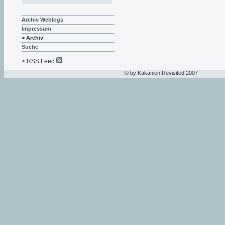
Archiv Weblogs
Impressum
> Archiv
Suche
> RSS Feed
© by Kakanien Revisited 2007