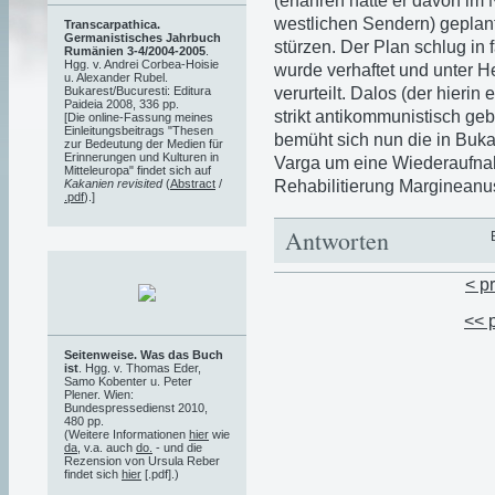
(erfahren hatte er davon im
westlichen Sendern) geplan
Transcarpathica.
Germanistisches Jahrbuch
stürzen. Der Plan schlug in 
Rumänien 3-4/2004-2005
.
Hgg. v. Andrei Corbea-Hoisie
wurde verhaftet und unter 
u. Alexander Rubel.
verurteilt. Dalos (der hieri
Bukarest/Bucuresti: Editura
Paideia 2008, 336 pp.
strikt antikommunistisch ge
[Die online-Fassung meines
Einleitungsbeitrags "Thesen
bemüht sich nun die in Buka
zur Bedeutung der Medien für
Erinnerungen und Kulturen in
Varga um eine Wiederaufnah
Mitteleuropa" findet sich auf
Rehabilitierung Margineanu
Kakanien revisited
(
Abstract
/
.pdf
).]
Antworten
< p
<< 
Seitenweise. Was das Buch
ist
. Hgg. v. Thomas Eder,
Samo Kobenter u. Peter
Plener. Wien:
Bundespressedienst 2010,
480 pp.
(Weitere Informationen
hier
wie
da
, v.a. auch
do.
- und die
Rezension von Ursula Reber
findet sich
hier
[.pdf].)