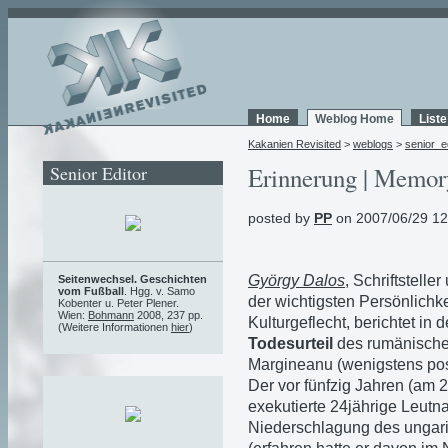
Home
Weblog Home
List
Kakanien Revisited
>
weblogs
>
senior_e
Senior Editor
Erinnerung | Memory
posted by
PP
on 2007/06/29 12
György Dalos
, Schriftstell
Seitenwechsel. Geschichten
vom Fußball
. Hgg. v. Samo
der wichtigsten Persönlichk
Kobenter u. Peter Plener.
Wien:
Bohmann
2008, 237 pp.
Kulturgeflecht, berichtet in 
(Weitere Informationen
hier
)
Todesurteil
des rumänische
Margineanu (wenigstens po
Der vor fünfzig Jahren (am 
exekutierte 24jährige Leutn
Niederschlagung des ungari