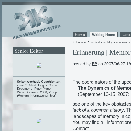
Home
Weblog Home
List
Kakanien Revisited
>
weblogs
>
senior_e
Senior Editor
Erinnerung | Memory
posted by
PP
on 2007/06/27 19
The coordinators of the up
Seitenwechsel. Geschichten
vom Fußball
. Hgg. v. Samo
The Dynamics of Memor
Kobenter u. Peter Plener.
Wien:
Bohmann
2008, 237 pp.
(September 13-15, 2007;
(Weitere Informationen
hier
)
see one of the key obstacle
lack of a common history
. T
landscapes of memory in co
You may find all information
Contact: