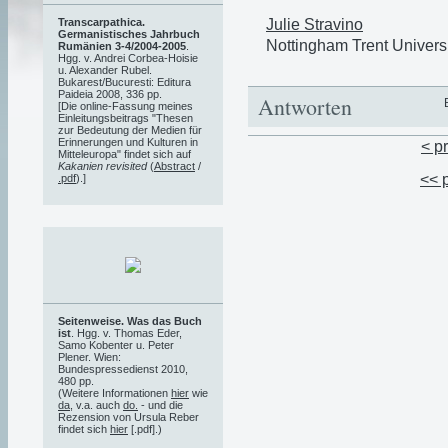
Julie Stravino
Transcarpathica.
Germanistisches Jahrbuch
Nottingham Trent Univers
Rumänien 3-4/2004-2005
.
Hgg. v. Andrei Corbea-Hoisie
u. Alexander Rubel.
Bukarest/Bucuresti: Editura
Paideia 2008, 336 pp.
Antworten
[Die online-Fassung meines
Einleitungsbeitrags "Thesen
zur Bedeutung der Medien für
Erinnerungen und Kulturen in
< p
Mitteleuropa" findet sich auf
Kakanien revisited
(
Abstract
/
<< 
.pdf
).]
Seitenweise. Was das Buch
ist
. Hgg. v. Thomas Eder,
Samo Kobenter u. Peter
Plener. Wien:
Bundespressedienst 2010,
480 pp.
(Weitere Informationen
hier
wie
da
, v.a. auch
do.
- und die
Rezension von Ursula Reber
findet sich
hier
[.pdf].)