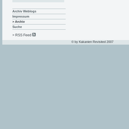
Archiv Weblogs
Impressum
> Archiv
Suche
> RSS Feed
© by Kakanien Revisited 2007