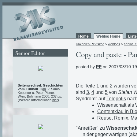
Home
Weblog Home
List
Kakanien Revisited
>
weblogs
>
senior_e
Senior Editor
Copy and paste - Pa
posted by
PP
on 2007/03/10 19
Die Teile
1
und
2
wurden verl
Seitenwechsel. Geschichten
vom Fußball
. Hgg. v. Samo
sind
3
,
4
und
5
von
Stefan 
Kobenter u. Peter Plener.
Wien:
Bohmann
2008, 237 pp.
Syndrom" auf
Telepolis
nach
(Weitere Informationen
hier
)
Wissenschaft als
Contentklau in B
Reuse, Remix, Mas
"Anreißer" zu
Wissenschaft
In der gegenwärtigen (ak