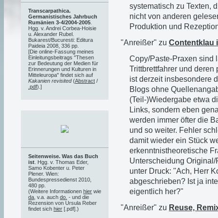
systematisch zu Texten, 
Transcarpathica.
nicht von anderen gelesen
Germanistisches Jahrbuch
Rumänien 3-4/2004-2005
.
Produktion und Rezeption 
Hgg. v. Andrei Corbea-Hoisie
u. Alexander Rubel.
Bukarest/Bucuresti: Editura
"Anreißer" zu
Contentklau 
Paideia 2008, 336 pp.
[Die online-Fassung meines
Copy/Paste-Praxen sind l
Einleitungsbeitrags "Thesen
zur Bedeutung der Medien für
Trittbrettfahrer und dere
Erinnerungen und Kulturen in
Mitteleuropa" findet sich auf
ist derzeit insbesondere d
Kakanien revisited
(
Abstract
/
.pdf
).]
Blogs ohne Quellenangabe
(Teil-)Wiedergabe etwa d
Links, sondern eben gena
werden immer öfter die Bas
und so weiter. Fehler schl
damit wieder ein Stück wei
erkenntnistheoretische F
Seitenweise. Was das Buch
Unterscheidung Original/P
ist
. Hgg. v. Thomas Eder,
Samo Kobenter u. Peter
unter Druck: "Ach, Herr K
Plener. Wien:
Bundespressedienst 2010,
abgeschrieben? Ist ja in
480 pp.
eigentlich her?"
(Weitere Informationen
hier
wie
da
, v.a. auch
do.
- und die
Rezension von Ursula Reber
"Anreißer" zu
Reuse, Remix,
findet sich
hier
[.pdf].)