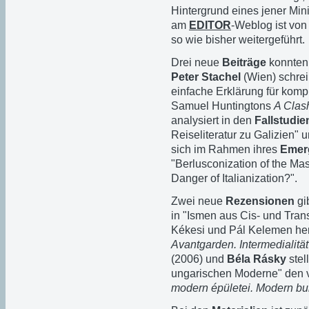
Hintergrund eines jener Minis
am
EDITOR
-Weblog ist von
so wie bisher weitergeführt.
Drei neue
Beiträge
konnten 
Peter Stachel
(Wien) schrei
einfache Erklärung für komp
Samuel Huntingtons
A Clash
analysiert in den
Fallstudie
Reiseliteratur zu Galizien" 
sich im Rahmen ihres
Emer
"Berlusconization of the Ma
Danger of Italianization?".
Zwei neue
Rezensionen
gi
in "Ismen aus Cis- und Tran
Kékesi und Pál Kelemen h
Avantgarden. Intermedialität
(2006) und
Béla Rásky
stel
ungarischen Moderne" den v
modern épületei. Modern bu