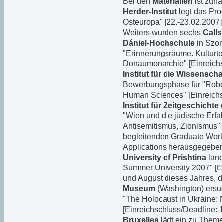
Bei den
Materialien
ist zun
Herder-Institut
legt das Pro
Osteuropa" [22.-23.02.2007] 
Weiters wurden sechs
Calls
Dániel-Hochschule
in Szom
"Erinnerungsräume. Kulturt
Donaumonarchie" [Einreichs
Institut für die Wissensc
Bewerbungsphase für "Robert
Human Sciences" [Einreichs
Institut für Zeitgeschichte
"Wien und die jüdische Erfa
Antisemitismus, Zionismus"
begleitenden Graduate Work
Applications herausgegeben 
University of Prishtina
lanc
Summer University 2007" [Ei
und August dieses Jahres, 
Museum
(Washington) ersuc
"The Holocaust in Ukraine:
[Einreichschluss/Deadline: 
Bruxelles
lädt ein zu Themen