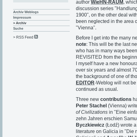
author
WieHN-RAUM
, whic
discussion series "Handlun
Archiv Weblogs
1900", on the other deal wit
Impressum
been neglected in the area o
> Archiv
"Vienna".
Suche
Before I get into the many n
> RSS Feed
note
: This will be the last 
who has in many ways been 
REVISITED from the beginning
I myself have a new honoura
over six years and almost 70
the background of one of tho
EDITOR
-Weblog will not be
continued as usual.
Three new
contributions
ha
Peter Stachel
(Vienna) writ
of Civilizations
in "Eine einf
zehn Jahren erschien Samu
Byczkiewicz
(Łodź) wrote 
literature on Galicia in "Di