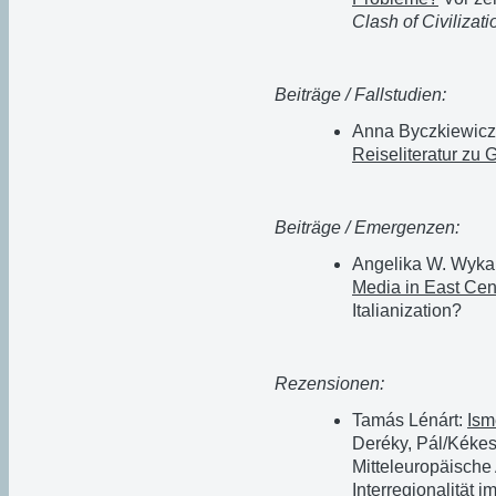
Clash of Civilizati
Beiträge / Fallstudien:
Anna Byczkiewicz
Reiseliteratur zu 
Beiträge / Emergenzen:
Angelika W. Wyka 
Media in East Cen
Italianization?
Rezensionen:
Tamás Lénárt:
Ism
Deréky, Pál/Kékesi
Mitteleuropäische 
Interregionalität i