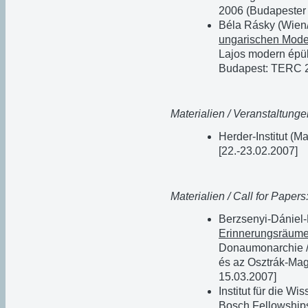
2006 (Budapester S
Béla Rásky (Wien
ungarischen Mod
Lajos modern épül
Budapest: TERC 2
Materialien / Veranstaltunge
Herder-Institut (M
[22.-23.02.2007]
Materialien / Call for Papers
Berzsenyi-Dániel
Erinnerungsräum
Donaumonarchie 
és az Osztrák-Mag
15.03.2007]
Institut für die 
Bosch Fellowships