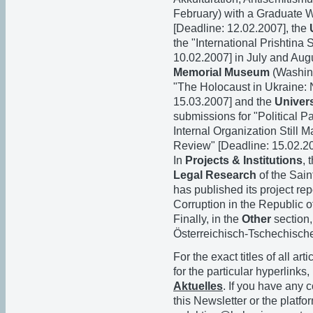
February) with a Graduate Wo
[Deadline: 12.02.2007], the
the "International Prishtina
10.02.2007] in July and Augu
Memorial Museum
(Washing
"The Holocaust in Ukraine:
15.03.2007] and the
Univers
submissions for "Political P
Internal Organization Still M
Review" [Deadline: 15.02.20
In
Projects & Institutions
, 
Legal Research
of the Sain
has published its project rep
Corruption in the Republic 
Finally, in the
Other
section
Österreichisch-Tschechische
For the exact titles of all ar
for the particular hyperlink
Aktuelles
. If you have any
this Newsletter or the platfo