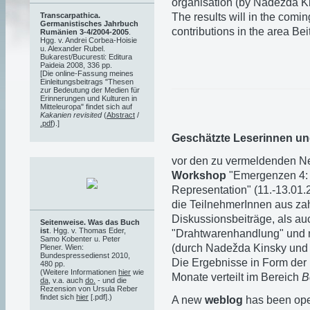
organisation (by Nadežda Ki
The results will in the comi
Transcarpathica.
Germanistisches Jahrbuch
contributions in the area Be
Rumänien 3-4/2004-2005
.
Hgg. v. Andrei Corbea-Hoisie
u. Alexander Rubel.
Bukarest/Bucuresti: Editura
Paideia 2008, 336 pp.
[Die online-Fassung meines
Einleitungsbeitrags "Thesen
zur Bedeutung der Medien für
Erinnerungen und Kulturen in
Mitteleuropa" findet sich auf
Kakanien revisited
(
Abstract
/
.pdf
).]
Geschätzte Leserinnen un
vor den zu vermeldenden Neu
Workshop
"Emergenzen 4: S
Representation" (11.-13.01.
die TeilnehmerInnen aus za
Diskussionsbeiträge, als au
Seitenweise. Was das Buch
ist
. Hgg. v. Thomas Eder,
"Drahtwarenhandlung" und ni
Samo Kobenter u. Peter
(durch Nadežda Kinsky und O
Plener. Wien:
Bundespressedienst 2010,
Die Ergebnisse in Form der
480 pp.
(Weitere Informationen
hier
wie
Monate verteilt im Bereich
B
da
, v.a. auch
do.
- und die
Rezension von Ursula Reber
findet sich
hier
[.pdf].)
A new
weblog
has been ope