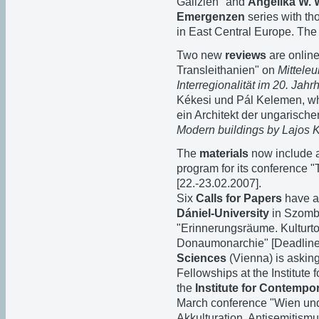
Galizien" and
Angelika W.
Emergenzen
series with th
in East Central Europe. The 
Two new
reviews
are onlin
Transleithanien" on
Mitteleu
Interregionalität im 20. Jahr
Kékesi und Pál Kelemen, w
ein Architekt der ungarisc
Modern buildings by Lajos
The
materials
now include
program for its conference "
[22.-23.02.2007].
Six
Calls for Papers
have a
Dániel-University
in Szombat
"Erinnerungsräume. Kulturt
Donaumonarchie" [Deadline:
Sciences
(Vienna) is asking
Fellowships at the Institute
the
Institute for Contempo
March conference "Wien und
Akkulturation, Antisemitismu