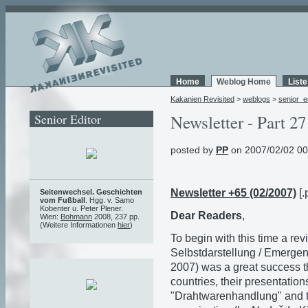
Home
Weblog Home
List
Kakanien Revisited
>
weblogs
>
senior_e
Senior Editor
Newsletter - Part 27
posted by
PP
on 2007/02/02 00
Newsletter +65 (02/2007)
[.
Seitenwechsel. Geschichten
vom Fußball
. Hgg. v. Samo
Kobenter u. Peter Plener.
Dear Readers
,
Wien:
Bohmann
2008, 237 pp.
(Weitere Informationen
hier
)
To begin with this time a re
Selbstdarstellung / Emergen
2007) was a great success t
countries, their presentation
"Drahtwarenhandlung" and th