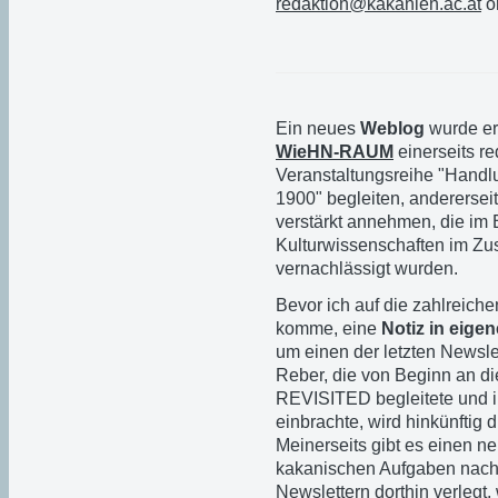
redaktion@kakanien.ac.at
o
Ein neues
Weblog
wurde erö
WieHN-RAUM
einerseits re
Veranstaltungsreihe "Handl
1900" begleiten, anderersei
verstärkt annehmen, die im 
Kulturwissenschaften im Z
vernachlässigt wurden.
Bevor ich auf die zahlreich
komme, eine
Notiz in eige
um einen der letzten Newslet
Reber, die von Beginn an d
REVISITED begleitete und i
einbrachte, wird hinkünftig 
Meinerseits gibt es einen n
kakanischen Aufgaben nach
Newslettern dorthin verlegt,