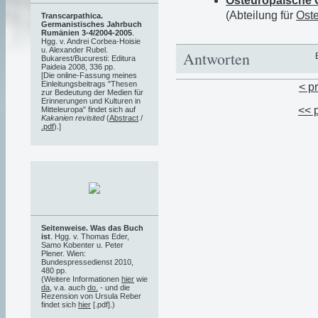
Osteuropäische 
(Abteilung für
Ost
Transcarpathica.
Germanistisches Jahrbuch
Rumänien 3-4/2004-2005
.
Hgg. v. Andrei Corbea-Hoisie
u. Alexander Rubel.
Antworten
Bukarest/Bucuresti: Editura
Paideia 2008, 336 pp.
[Die online-Fassung meines
Einleitungsbeitrags "Thesen
< p
zur Bedeutung der Medien für
Erinnerungen und Kulturen in
<< 
Mitteleuropa" findet sich auf
Kakanien revisited
(
Abstract
/
.pdf
).]
Seitenweise. Was das Buch
ist
. Hgg. v. Thomas Eder,
Samo Kobenter u. Peter
Plener. Wien:
Bundespressedienst 2010,
480 pp.
(Weitere Informationen
hier
wie
da
, v.a. auch
do.
- und die
Rezension von Ursula Reber
findet sich
hier
[.pdf].)