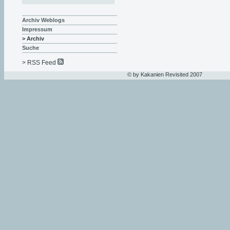
Archiv Weblogs
Impressum
> Archiv
Suche
> RSS Feed
© by Kakanien Revisited 2007