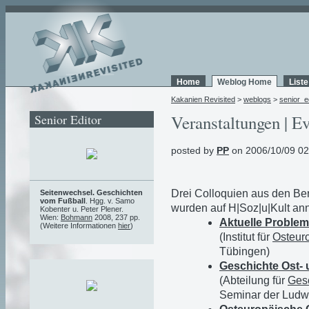
Home
Weblog Home
List
Kakanien Revisited
>
weblogs
>
senior_e
Senior Editor
Veranstaltungen | Ev
posted by
PP
on 2006/10/09 02
Drei Colloquien aus den Be
Seitenwechsel. Geschichten
vom Fußball
. Hgg. v. Samo
wurden auf H|Soz|u|Kult ann
Kobenter u. Peter Plener.
Wien:
Bohmann
2008, 237 pp.
Aktuelle Problem
(Weitere Informationen
hier
)
(Institut für
Osteur
Tübingen)
Geschichte Ost-
(Abteilung für
Ges
Seminar der Ludwi