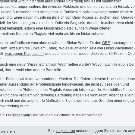
gebauscht wird, hinter dem alles andere untergeht) und es mit mannhaften
ichtserklärungen seitens der diversen Rektorate und dem universitären Einsatz v
ziellen Suchmaschinen nicht getan ist. Tatsächlich wären weitergehende Ansätze
wendig. Einer davon müsste im Bereich von Open Access zu suchen sein. Gerade
teil der Vernetzungen zu suchen dürfte ein Weg sein, der die Ursachen zwar nicht 
zel bekämpft, jedoch eine Möglichkeit bietet, auf dem Wege offener
ormationsdistribution Plagiate viel mehr als bisher hintanzuhalten.
urde ausführlicher vom oben erwähnten Stefan Weber für den
ORF
durchargumentie
esem Text auch die Links am Ende!). Wo es auch einen Text von Lukas Wieselberg g
iß,
was gegen Plagiate hilft
und auch die immer wieder diskutierte 30-Prozent-Quo
.
 auch eine
neue "Wissenschaft vom Web"
helfen würde? Wovon auch
Telepolis
beri
ut, das ist wohl eine andere Baustelle.
 1: Bleiben wir in der vorhandenen Kinetten: Die Österreichische HochschülerInne
 einer
Aussendung
auf Problemstände hingewiesen, die nicht zu beseitigen und
zuhalten dem Phänomen des Plagiats Vorschub leisten würde. Hinsichtlich finanzie
e und dem Problem von zuwenig Betreuung haben sie wohl recht. Aber das allein i
uch nicht und die angeführte Maßnahme 3 geht wohl nur aus Gründen einer engagi
svertretung durch.
e 2: Ob
dieser Aufruf
der Wikipedia-Gründer zu helfen vermag?
worten
Bitte
registrieren
und/oder loggen Sie ein, um zu ant