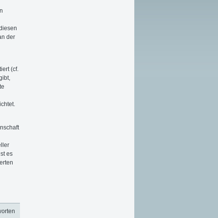
on
 diesen
an der
rt (cf.
ibt,
te
chtet.
nschaft
ller
st es
erten
worten