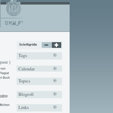
Schriftgröße
Tags
paste ]
Calendar
 von
Plagiat
in Buch
Topics
Blogroll
osting
tlichen
Links