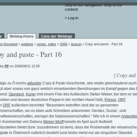
Skip to the navigation
.
Skip to the
content
.
> Log in
e
Weblog Home
Liste der Weblogs
en Revisited
>
weblogs
>
senior_editor
>
2006
>
August
> Copy and paste - Part 16
y and paste - Part 16
 by
PP
on 2006/08/11 12:05
[ Copy and 
äge zu Ö-reichs
aktueller
Copy & Paste-Geschichte, alle relativ gleichlautend auch
tzt aber sowas von ganz wirklich einsetzenden Bemühungen im Kampf gegen das 
tend:
Standard
,
Kurier
(mit einem Foto des Aufdeckers Stefan Weber, bei dem er se
 linken und dessen deutsches Plagiat in der rechten Hand hält),
Presse
,
ORF
.
er
ORF
außerdem berichtet: "Besonders betroffen sind die so genannten
ssenschaften, wo es eben aufs Schreiben ankommen: Geistes, Sozial-, und
haftswissenschaften, weniger die Naturwissenschaften." Wie ich in einem
Antwortp
en Kommentar von Debora
Weber-Wulff
bereits im April auch festhielt:
tzustellen bleibt (bzw. zuzustimmen ist dem), dass die Problematik der wissenschaf
giate in Österreich natürlich besteht (und leider meist nur als singulärer Skandal