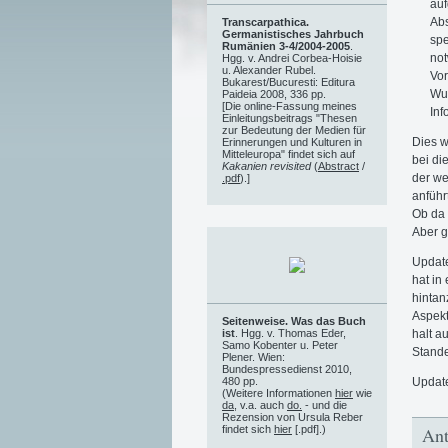
auf
Abs
Transcarpathica.
Germanistisches Jahrbuch
spe
Rumänien 3-4/2004-2005
.
not
Hgg. v. Andrei Corbea-Hoisie
u. Alexander Rubel.
Vor
Bukarest/Bucuresti: Editura
Wur
Paideia 2008, 336 pp.
[Die online-Fassung meines
Inf
Einleitungsbeitrags "Thesen
zur Bedeutung der Medien für
Dies w
Erinnerungen und Kulturen in
Mitteleuropa" findet sich auf
bei di
Kakanien revisited
(
Abstract
/
der we
.pdf
).]
anführt
Ob da
Aber g
Update
hat in
hintan
Aspekt
Seitenweise. Was das Buch
halt a
ist
. Hgg. v. Thomas Eder,
Samo Kobenter u. Peter
Stande
Plener. Wien:
Bundespressedienst 2010,
Updat
480 pp.
(Weitere Informationen
hier
wie
da
, v.a. auch
do.
- und die
Rezension von Ursula Reber
findet sich
hier
[.pdf].)
Ant