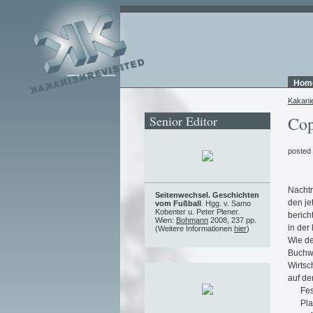
Hom
Kakani
Senior Editor
Cop
posted
Nachtr
Seitenwechsel. Geschichten
den je
vom Fußball
. Hgg. v. Samo
Kobenter u. Peter Plener.
berich
Wien:
Bohmann
2008, 237 pp.
in der
(Weitere Informationen
hier
)
Wie d
Buchwi
Wirtsc
auf d
Fes
Pla