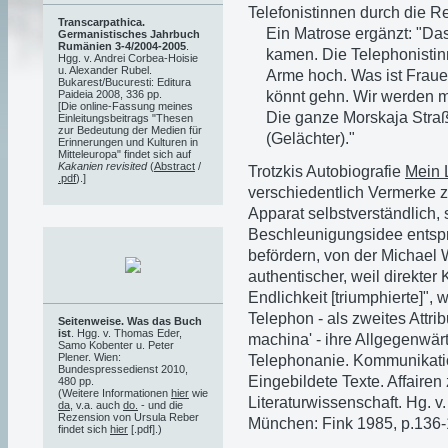
Telefonistinnen durch die R
Transcarpathica.
Ein Matrose ergänzt: "Das
Germanistisches Jahrbuch
Rumänien 3-4/2004-2005
.
kamen. Die Telephonistin
Hgg. v. Andrei Corbea-Hoisie
u. Alexander Rubel.
Arme hoch. Was ist Frauen
Bukarest/Bucuresti: Editura
könnt gehn. Wir werden mi
Paideia 2008, 336 pp.
[Die online-Fassung meines
Die ganze Morskaja Straß
Einleitungsbeitrags "Thesen
zur Bedeutung der Medien für
(Gelächter)."
Erinnerungen und Kulturen in
Mitteleuropa" findet sich auf
Kakanien revisited
(
Abstract
/
Trotzkis Autobiografie
Mein 
.pdf
).]
verschiedentlich Vermerke z
Apparat selbstverständlich, 
Beschleunigungsidee entspr
befördern, von der Michael W
authentischer, weil direkter
Endlichkeit [triumphierte]",
Telephon - als zweites Attri
Seitenweise. Was das Buch
ist
. Hgg. v. Thomas Eder,
machina' - ihre Allgegenwärt
Samo Kobenter u. Peter
Plener. Wien:
Telephonanie. Kommunikati
Bundespressedienst 2010,
Eingebildete Texte. Affair
480 pp.
(Weitere Informationen
hier
wie
Literaturwissenschaft. Hg. 
da
, v.a. auch
do.
- und die
Rezension von Ursula Reber
München: Fink 1985, p.136-
findet sich
hier
[.pdf].)