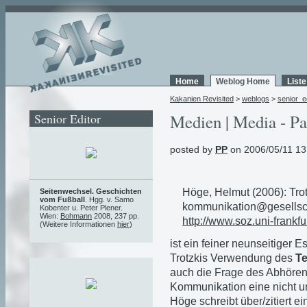
Home
Weblog Home
List
Kakanien Revisited
>
weblogs
>
senior_e
Senior Editor
Medien | Media - Pa
posted by
PP
on 2006/05/11 13
Höge, Helmut (2006): Trot
Seitenwechsel. Geschichten
vom Fußball
. Hgg. v. Samo
kommunikation@gesellscha
Kobenter u. Peter Plener.
Wien:
Bohmann
2008, 237 pp.
http://www.soz.uni-frank
(Weitere Informationen
hier
)
ist ein feiner neunseitiger 
Trotzkis Verwendung des
Te
auch die Frage des Abhören
Kommunikation eine nicht un
Höge schreibt über/zitiert e