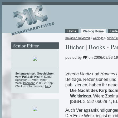
Home
Weblog Home
List
Kakanien Revisited
>
weblogs
>
senior_e
Senior Editor
Bücher | Books - Pa
posted by
PP
on 2006/03/28 19
Verena Moritz
und
Hannes L
Seitenwechsel. Geschichten
vom Fußball
. Hgg. v. Samo
Beiträge, Rezensionen und 
Kobenter u. Peter Plener.
Wien:
Bohmann
2008, 237 pp.
publizierten, haben ihr neu
(Weitere Informationen
hier
)
Die Nacht des Kirpitsch
Weltkriegs
. Wien: Zsolna
[ISBN: 3-552-06029-4; EU
Auch Verlagsankündigungen
Der Erste Weltkrieg ist ein