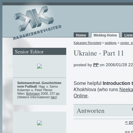
Home
Weblog Home
List
Kakanien Revisited
>
weblogs
>
senior_e
Senior Editor
Ukraine - Part 11
posted by
PP
on 2006/01/28 22
Some helpful
Introduction
Seitenwechsel. Geschichten
vom Fußball
. Hgg. v. Samo
Khokhlova
(who runs
Neeka
Kobenter u. Peter Plener.
Wien:
Bohmann
2008, 237 pp.
Online
.
(Weitere Informationen
hier
)
Antworten
< p
<< 