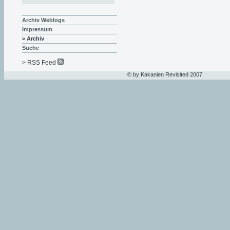
Archiv Weblogs
Impressum
> Archiv
Suche
> RSS Feed
© by Kakanien Revisited 2007