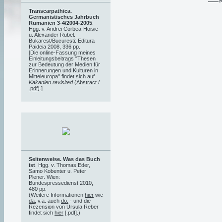
Transcarpathica.
Germanistisches Jahrbuch
Rumänien 3-4/2004-2005
.
Hgg. v. Andrei Corbea-Hoisie
u. Alexander Rubel.
Bukarest/Bucuresti: Editura
Paideia 2008, 336 pp.
[Die online-Fassung meines
Einleitungsbeitrags "Thesen
zur Bedeutung der Medien für
Erinnerungen und Kulturen in
Mitteleuropa" findet sich auf
Kakanien revisited
(
Abstract
/
.pdf
).]
Seitenweise. Was das Buch
ist
. Hgg. v. Thomas Eder,
Samo Kobenter u. Peter
Plener. Wien:
Bundespressedienst 2010,
480 pp.
(Weitere Informationen
hier
wie
da
, v.a. auch
do.
- und die
Rezension von Ursula Reber
findet sich
hier
[.pdf].)