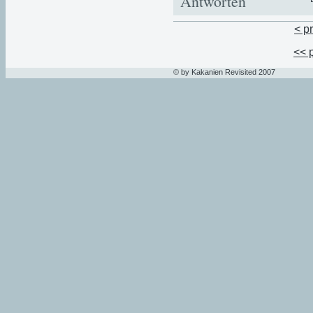
Antworten
< p
<< 
© by Kakanien Revisited 2007