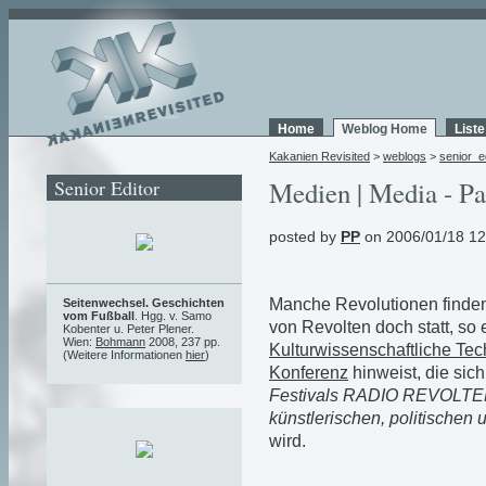
Home
Weblog Home
List
Kakanien Revisited
>
weblogs
>
senior_e
Senior Editor
Medien | Media - Pa
posted by
PP
on 2006/01/18 12
Manche Revolutionen finden
Seitenwechsel. Geschichten
vom Fußball
. Hgg. v. Samo
von Revolten doch statt, so
Kobenter u. Peter Plener.
Wien:
Bohmann
2008, 237 pp.
Kulturwissenschaftliche Te
(Weitere Informationen
hier
)
Konferenz
hinweist, die si
Festivals RADIO REVOLT
künstlerischen, politischen
wird.