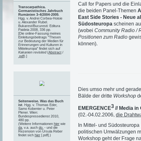
Call for Papers und die Ein
Transcarpathica.
die beiden Panel-Themen
A
Germanistisches Jahrbuch
Rumänien 3-4/2004-2005
.
East Side Stories - Neue a
Hgg. v. Andrei Corbea-Hoisie
u. Alexander Rubel.
Südosteuropa
scheinen aus
Bukarest/Bucuresti: Editura
(wobei
Community Radio / 
Paideia 2008, 336 pp.
[Die online-Fassung meines
Positionen zum Radio
gewis
Einleitungsbeitrags "Thesen
zur Bedeutung der Medien für
können).
Erinnerungen und Kulturen in
Mitteleuropa" findet sich auf
Kakanien revisited
(
Abstract
/
.pdf
).]
Dies umso mehr und gerade a
Bälde der dritte
Workshop
d
Seitenweise. Was das Buch
ist
. Hgg. v. Thomas Eder,
3
EMERGENCE
// Media in
Samo Kobenter u. Peter
Plener. Wien:
(02.-04.02.2006,
die Drahtw
Bundespressedienst 2010,
480 pp.
(Weitere Informationen
hier
wie
In Mittel- und Südosteuropa
da
, v.a. auch
do.
- und die
politischen Umwälzungen m
Rezension von Ursula Reber
findet sich
hier
[.pdf].)
Workshop geht der Frage na