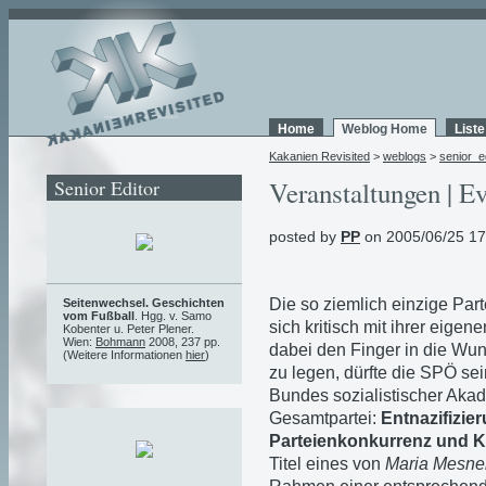
Home
Weblog Home
List
Kakanien Revisited
>
weblogs
>
senior_e
Senior Editor
Veranstaltungen | Ev
posted by
PP
on 2005/06/25 17
Die so ziemlich einzige Part
Seitenwechsel. Geschichten
vom Fußball
. Hgg. v. Samo
sich kritisch mit ihrer eig
Kobenter u. Peter Plener.
Wien:
Bohmann
2008, 237 pp.
dabei den Finger in die Wu
(Weitere Informationen
hier
)
zu legen, dürfte die SPÖ se
Bundes sozialistischer Akad
Gesamtpartei:
Entnazifizie
Parteienkonkurrenz und Ka
Titel eines von
Maria Mesne