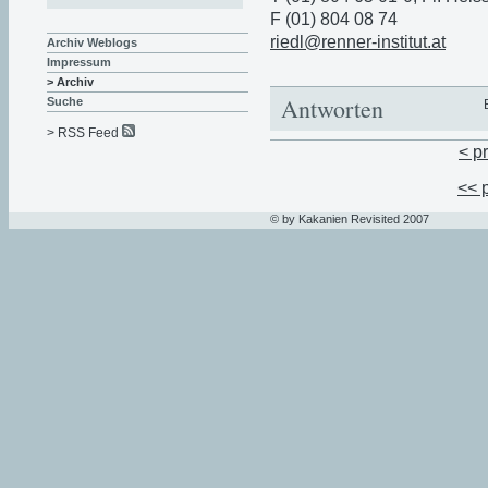
F (01) 804 08 74
riedl@renner-institut.at
Archiv Weblogs
Impressum
> Archiv
Antworten
Suche
> RSS Feed
< p
<< 
© by Kakanien Revisited 2007