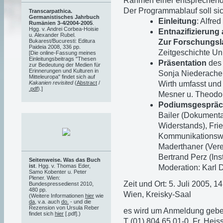
Rahmen einer entsprechende
Der Programmablauf soll sich
Transcarpathica.
Germanistisches Jahrbuch
Einleitung
: Alfre
Rumänien 3-4/2004-2005
.
Hgg. v. Andrei Corbea-Hoisie
Entnazifizierung
u. Alexander Rubel.
Zur Forschungsl
Bukarest/Bucuresti: Editura
Paideia 2008, 336 pp.
Zeitgeschichte Uni
[Die online-Fassung meines
Einleitungsbeitrags "Thesen
Präsentation
des 
zur Bedeutung der Medien für
Erinnerungen und Kulturen in
Sonja Niederacher
Mitteleuropa" findet sich auf
Wirth umfasst und
Kakanien revisited
(
Abstract
/
.pdf
).]
Mesner u. Theodo
Podiumsgespräch
Bailer (Dokumenta
Widerstands), Fried
Kommunikationswis
Maderthaner (Vere
Bertrand Perz (Inst
Seitenweise. Was das Buch
ist
. Hgg. v. Thomas Eder,
Moderation: Karl D
Samo Kobenter u. Peter
Plener. Wien:
Zeit und Ort: 5. Juli 2005, 1
Bundespressedienst 2010,
480 pp.
Wien, Kreisky-Saal
(Weitere Informationen
hier
wie
da
, v.a. auch
do.
- und die
Rezension von Ursula Reber
es wird um Anmeldung gebe
findet sich
hier
[.pdf].)
T (01) 804 65 01-0, Fr. Heiss