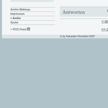
Archiv Weblogs
Antworten
Impressum
> Archiv
< p
Suche
<< 
> RSS Feed
© by Kakanien Revisited 2007