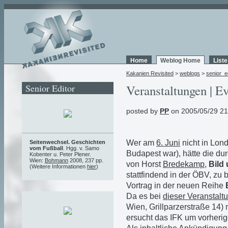
Home
Weblog Home
List
Kakanien Revisited
>
weblogs
>
senior_e
Senior Editor
Veranstaltungen | Ev
posted by
PP
on 2005/05/29 21
Wer am
6. Juni
nicht in Lond
Seitenwechsel. Geschichten
vom Fußball
. Hgg. v. Samo
Budapest war), hätte die du
Kobenter u. Peter Plener.
Wien:
Bohmann
2008, 237 pp.
von Horst
Bredekamp
,
Bild
(Weitere Informationen
hier
)
stattfindend in der ÖBV, zu 
Vortrag in der neuen Reihe
Da es bei
dieser Veranstalt
Wien, Grillparzerstraße 14) 
ersucht das IFK um vorheri