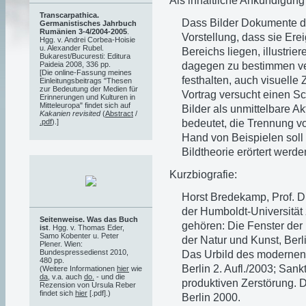
Als inhaltliche Ankündigung 
Transcarpathica.
Dass Bilder Dokumente de
Germanistisches Jahrbuch
Rumänien 3-4/2004-2005
.
Vorstellung, dass sie Ere
Hgg. v. Andrei Corbea-Hoisie
u. Alexander Rubel.
Bereichs liegen, illustri
Bukarest/Bucuresti: Editura
dagegen zu bestimmen ver
Paideia 2008, 336 pp.
[Die online-Fassung meines
festhalten, auch visuelle
Einleitungsbeitrags "Thesen
zur Bedeutung der Medien für
Vortrag versucht einen Sc
Erinnerungen und Kulturen in
Mitteleuropa" findet sich auf
Bilder als unmittelbare 
Kakanien revisited
(
Abstract
/
bedeutet, die Trennung v
.pdf
).]
Hand von Beispielen soll 
Bildtheorie erörtert werde
Kurzbiografie:
Horst Bredekamp, Prof. Dr.
der Humboldt-Universität
Seitenweise. Was das Buch
gehören: Die Fenster der 
ist
. Hgg. v. Thomas Eder,
Samo Kobenter u. Peter
der Natur und Kunst, Ber
Plener. Wien:
Bundespressedienst 2010,
Das Urbild des modernen
480 pp.
Berlin 2. Aufl./2003; San
(Weitere Informationen
hier
wie
da
, v.a. auch
do.
- und die
produktiven Zerstörung. 
Rezension von Ursula Reber
findet sich
hier
[.pdf].)
Berlin 2000.