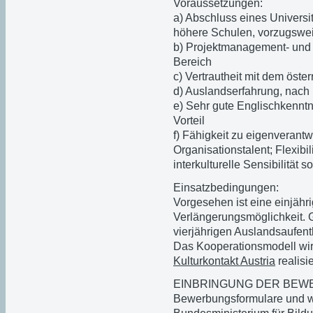
Voraussetzungen:
a) Abschluss eines Universi
höhere Schulen, vorzugswei
b) Projektmanagement- und 
Bereich
c) Vertrautheit mit dem öst
d) Auslandserfahrung, nach 
e) Sehr gute Englischkennt
Vorteil
f) Fähigkeit zu eigenverant
Organisationstalent; Flexibil
interkulturelle Sensibilität
Einsatzbedingungen:
Vorgesehen ist eine einjäh
Verlängerungsmöglichkeit. Gr
vierjährigen Auslandsaufenth
Das Kooperationsmodell wir
Kulturkontakt Austria
realisie
EINBRINGUNG DER BE
Bewerbungsformulare und we