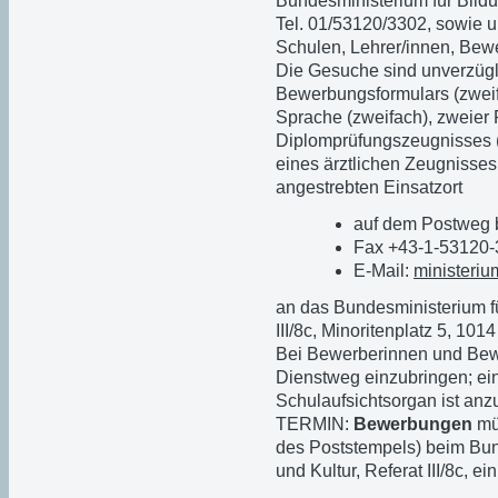
Bundesministerium für Bildun
Tel. 01/53120/3302, sowie 
Schulen, Lehrer/innen, Be
Die Gesuche sind unverzügl
Bewerbungsformulars (zweif
Sprache (zweifach), zweier 
Diplomprüfungszeugnisses (i
eines ärztlichen Zeugnisses
angestrebten Einsatzort
auf dem Postweg 
Fax +43-1-53120
E-Mail:
ministeri
an das Bundesministerium fü
III/8c, Minoritenplatz 5, 1014
Bei Bewerberinnen und Bew
Dienstweg einzubringen; ei
Schulaufsichtsorgan ist anz
TERMIN:
Bewerbungen
mü
des Poststempels) beim Bun
und Kultur, Referat III/8c, ei