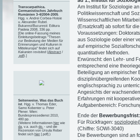
ad 1., Institut für Soziolo
Am Institut für Soziologie an
Transcarpathica.
Germanistisches Jahrbuch
Politikwissenschaft und Sozi
Rumänien 3-4/2004-2005
.
Hgg. v. Andrei Corbea-Hoisie
Wissenschaftlichen Mitarbei
u. Alexander Rubel.
(Ersatzkraft) ab sofort für 
Bukarest/Bucuresti: Editura
Paideia 2008, 336 pp.
Voraussetzungen: Doktorat
[Die online-Fassung meines
Einleitungsbeitrags "Thesen
aus Soziologie oder einer v
zur Bedeutung der Medien für
Erinnerungen und Kulturen in
auf empirische Sozialforsc
Mitteleuropa" findet sich auf
quantitativer Methoden.
Kakanien revisited
(
Abstract
/
.pdf
).]
Erwünscht: den Lehr- und F
entsprechend eine theoriegel
Beteiligung an empirischer 
disziplinübergreifenden Koo
englischsprachig zu unterric
Angesichts der wachsenden 
Erfahrungen mit kooperative
Seitenweise. Was das Buch
ist
. Hgg. v. Thomas Eder,
Aufgabenbereich: Forschung
Samo Kobenter u. Peter
Plener. Wien:
Ende der
Bewerbungsfrist:
Bundespressedienst 2010,
480 pp.
Für Rückfragen:
soziologie
(Weitere Informationen
hier
wie
da
, v.a. auch
do.
- und die
(Chiffre: SOWI-3040)
Rezension von Ursula Reber
findet sich
hier
[.pdf].)
Die Bewerbungen sind an f