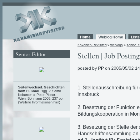
Home
Weblog Home
List
Kakanien Revisited
>
weblogs
>
senior_e
Senior Editor
Stellen | Job Posting
posted by
PP
on 2005/05/02 14
1. Stellenausschreibung für d
Seitenwechsel. Geschichten
vom Fußball
. Hgg. v. Samo
Innsbruck
Kobenter u. Peter Plener.
Wien:
Bohmann
2008, 237 pp.
(Weitere Informationen
hier
)
2. Besetzung der Funktion e
Bildungskooperation in Mon
3. Besetzung der Stelle der 
Handschriftensammlung an d