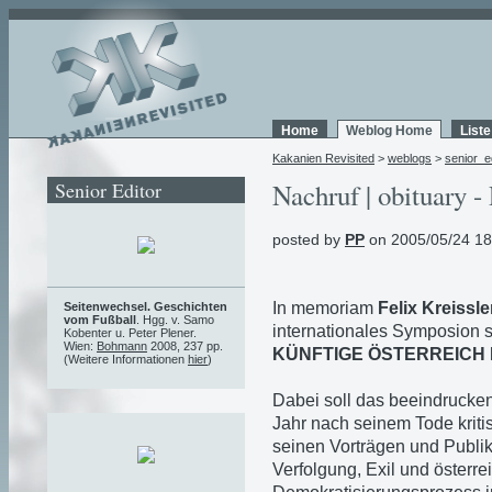
Home
Weblog Home
List
Kakanien Revisited
>
weblogs
>
senior_e
Senior Editor
Nachruf | obituary - 
posted by
PP
on 2005/05/24 18
In memoriam
Felix Kreissle
Seitenwechsel. Geschichten
vom Fußball
. Hgg. v. Samo
internationales Symposion
Kobenter u. Peter Plener.
Wien:
Bohmann
2008, 237 pp.
KÜNFTIGE ÖSTERREICH 
(Weitere Informationen
hier
)
Dabei soll das beeindrucke
Jahr nach seinem Tode kritis
seinen Vorträgen und Publi
Verfolgung, Exil und österre