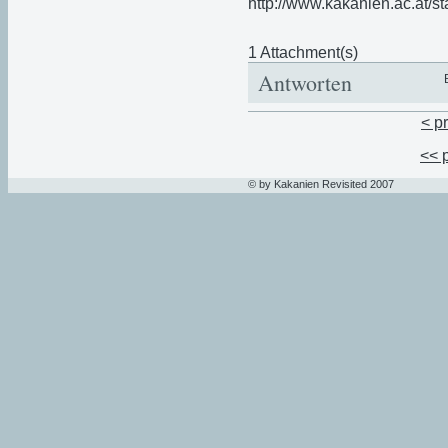
1 Attachment(s)
Antworten
< p
<< 
© by Kakanien Revisited 2007