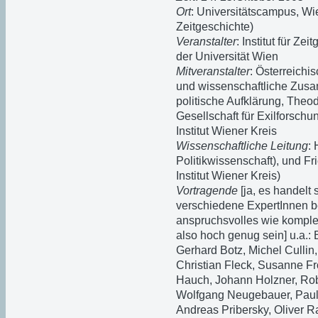
Ort
: Universitätscampus, Wien
Zeitgeschichte)
Veranstalter
: Institut für Ze
der Universität Wien
Mitveranstalter
: Österreichi
und wissenschaftliche Zusa
politische Aufklärung, Theo
Gesellschaft für Exilforschu
Institut Wiener Kreis
Wissenschaftliche Leitung
: 
Politikwissenschaft), und Fri
Institut Wiener Kreis)
Vortragende
[ja, es handelt
verschiedene ExpertInnen bere
anspruchsvolles wie komple
also hoch genug sein] u.a.: 
Gerhard Botz, Michel Cullin
Christian Fleck, Susanne Fr
Hauch, Johann Holzner, Robe
Wolfgang Neugebauer, Paul 
Andreas Pribersky, Oliver R