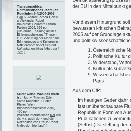
Demokratisierungsprozess im
der EU in den Mittelpunkt ge
Transcarpathica.
Germanistisches Jahrbuch
Rumänien 3-4/2004-2005
.
Hgg. v. Andrei Corbea-Hoisie
u. Alexander Rubel.
Vor diesem Hintergrund sol
Bukarest/Bucuresti: Editura
bewussten kritischen Beitra
Paideia 2008, 336 pp.
[Die online-Fassung meines
2005 auf der Grundlage aktue
Einleitungsbeitrags "Thesen
zur Bedeutung der Medien für
und politikwissenschaftlich
Erinnerungen und Kulturen in
Mitteleuropa" findet sich auf
Kakanien revisited
(
Abstract
/
Österreichische Na
.pdf
).]
Politische Kultur
Widerstand, Verfo
Kultur als subvers
Wissenschaftsbez
Paris
Aus dem CfP:
Seitenweise. Was das Buch
ist
. Hgg. v. Thomas Eder,
Im heurigen Gedenkjahr, o
Samo Kobenter u. Peter
Plener. Wien:
fast unüberschaubare Flu
Bundespressedienst 2010,
480 pp.
Republik in Form von Aus
(Weitere Informationen
hier
wie
Publikationen zu vermerke
da
, v.a. auch
do.
- und die
Rezension von Ursula Reber
(Selbst-)Darstellung der p
findet sich
hier
[.pdf].)
RepräsentantenInnenmit e