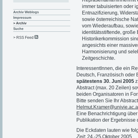
immer tabuisierten oder 
Entnazifizierung, Widersta
Archiv Weblogs
Impressum
sowie österreichische Nat
> Archiv
vom Wiederaufbau, sowie 
Suche
identitätsstiftende, große
> RSS Feed
Historikerkommission sin
angesichts einer massive
Harmonisierung und selekt
Zeitgeschichte.
InteressentInnen, die ein R
Deutsch, Französisch oder E
spätestens 30. Juni 2005
z
Abstract (max. 20 Zeilen) s
beiden Organisatoren in Form
Bitte senden Sie Ihr Abstract
Helmut.Kramer@univie.ac.a
Eine Benachrichtigung über 
Publikation der Ergebnisse 
Die Eckdaten lauten wie folg
Zeit
: 24.-25.Oktober 2005