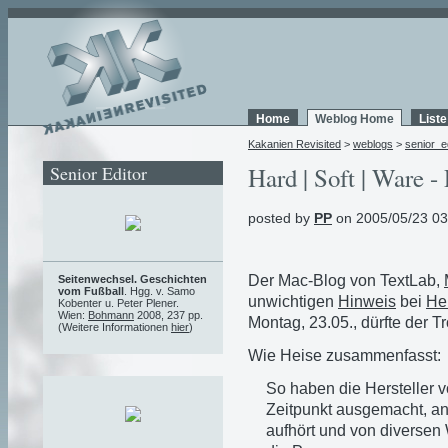
Home
Weblog Home
List
Kakanien Revisited
>
weblogs
>
senior_e
Senior Editor
Hard | Soft | Ware - 
posted by
PP
on 2005/05/23 03
Der Mac-Blog von TextLab,
Seitenwechsel. Geschichten
vom Fußball
. Hgg. v. Samo
unwichtigen
Hinweis
bei
He
Kobenter u. Peter Plener.
Wien:
Bohmann
2008, 237 pp.
Montag, 23.05., dürfte der 
(Weitere Informationen
hier
)
Wie Heise zusammenfasst:
So haben die Hersteller 
Zeitpunkt ausgemacht, an
aufhört und von diverse