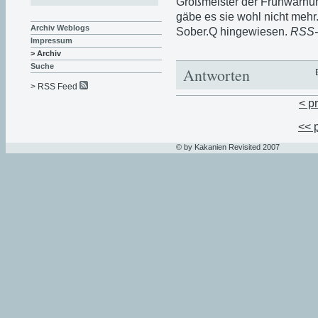
Großmeister der Frühwarnun
gäbe es sie wohl nicht mehr
Archiv Weblogs
Sober.Q hingewiesen.
RSS-
Impressum
> Archiv
Suche
Antworten
> RSS Feed
< p
<< 
© by Kakanien Revisited 2007