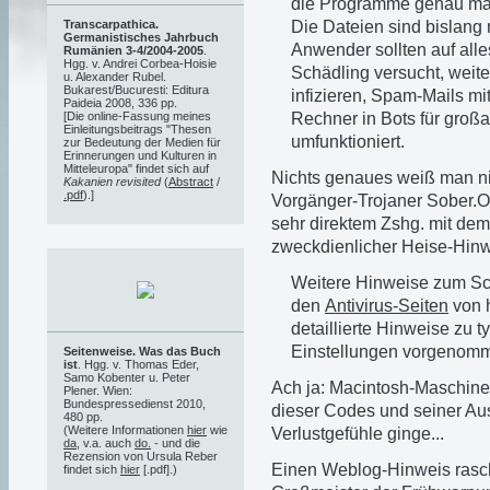
die Programme genau mac
Die Dateien sind bislang
Transcarpathica.
Germanistisches Jahrbuch
Anwender sollten auf alle
Rumänien 3-4/2004-2005
.
Hgg. v. Andrei Corbea-Hoisie
Schädling versucht, weit
u. Alexander Rubel.
Bukarest/Bucuresti: Editura
infizieren, Spam-Mails mi
Paideia 2008, 336 pp.
Rechner in Bots für groß
[Die online-Fassung meines
Einleitungsbeitrags "Thesen
umfunktioniert.
zur Bedeutung der Medien für
Erinnerungen und Kulturen in
Mitteleuropa" findet sich auf
Nichts genaues weiß man nic
Kakanien revisited
(
Abstract
/
.pdf
).]
Vorgänger-Trojaner Sober.O 
sehr direktem Zshg. mit dem
zweckdienlicher Heise-Hinw
Weitere Hinweise zum Sch
den
Antivirus-Seiten
von h
detaillierte Hinweise zu 
Einstellungen vorgenomm
Seitenweise. Was das Buch
ist
. Hgg. v. Thomas Eder,
Samo Kobenter u. Peter
Ach ja: Macintosh-Maschine
Plener. Wien:
Bundespressedienst 2010,
dieser Codes und seiner Aus
480 pp.
(Weitere Informationen
hier
wie
Verlustgefühle ginge...
da
, v.a. auch
do.
- und die
Rezension von Ursula Reber
Einen Weblog-Hinweis rasc
findet sich
hier
[.pdf].)