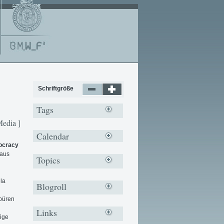
Schriftgröße
Tags
Media ]
Calendar
cracy
 aus
Topics
la
Blogroll
püren
Links
ige