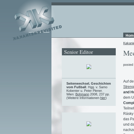
Hom
Kakani
Senior Editor
Med
posted
Auf de
Seitenwechsel. Geschichten
Streng
vom Fußball
. Hgg. v. Samo
Kobenter u. Peter Plener.
and Hu
Wien:
Bohmann
2008, 237 pp.
dem U
(Weitere Informationen
hier
)
Compl
Teilne
Rásky 
das Pa
und da
nachzu