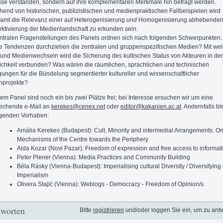
se verstanden, sondern auf ihre komplementären Merkmale hin befragt werden.
end von historischen, publizistischen und medienpraktischen Fallbeispielen wird
amt die Relevanz einer auf Heterogenisierung
und
Homogenisierung abhebende
ktivierung der Medienlandschaft zu erkunden sein.
ntralen Fragenstellungen des Panels ordnen sich nach folgenden Schwerpunkten:
 Tendenzen durchziehen die zentralen und gruppenspezifischen Medien? Mit we
und Medienwechseln wird die Sicherung des kultischen Status von Akteuren in der
lichkeit verbunden? Was wären die räumlichen, sprachlichen und technischen
ungen für die Bündelung segmentierter kultureller und wissenschaftlicher
nprojekte?
sem Panel sind noch ein bis zwei Plätze frei; bei Interesse ersuchen wir um eine
rechende e-Mail an
kerekes@cenex.net
oder
editor@kakanien.ac.at
. Andernfalls bl
lgenden Vorhaben:
Amália Kerekes (Budapest): Cult, Minority and intermedial Arrangements. O
Mechanisms of the Centre towards the Periphery
Aida Kozar (Novi Pazar): Freedom of expression and free access to informat
Peter Plener (Vienna): Media Practices and Community Building
Béla Rásky (Vienna-Budapest): Imperialising cultural Diversity / Diversifying 
Imperialism
Olivera Stajić (Vienna): Weblogs - Democracy - Freedom of Opinion/s
worten
Bitte
registrieren
und/oder loggen Sie ein, um zu ant