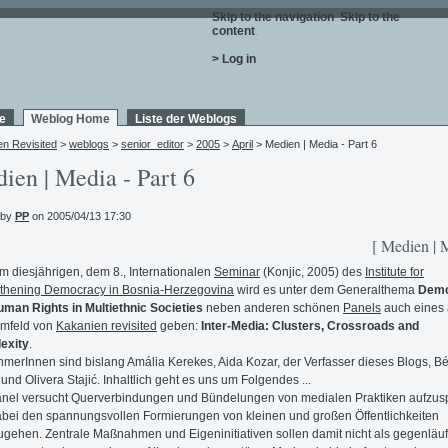
Skip to the navigation
.
Skip to the
content
.
> Log in
e
Weblog Home
Liste der Weblogs
en Revisited
>
weblogs
>
senior_editor
>
2005
>
April
> Medien | Media - Part 6
ien | Media - Part 6
 by
PP
on 2005/04/13 17:30
[ Medien | 
m diesjährigen, dem 8., Internationalen
Seminar
(Konjic, 2005) des
Institute for
thening Democracy in Bosnia-Herzegovina
wird es unter dem Generalthema
Demo
man Rights in Multiethnic Societies
neben anderen schönen
Panels
auch eines
mfeld von
Kakanien revisited
geben:
Inter-Media: Clusters, Crossroads and
exity
.
hmerInnen sind bislang Amália Kerekes, Aida Kozar, der Verfasser dieses Blogs, Bé
und Olivera Stajić. Inhaltlich geht es uns um Folgendes ...
nel versucht Querverbindungen und Bündelungen von medialen Praktiken aufzus
bei den spannungsvollen Formierungen von kleinen und großen Öffentlichkeiten
gehen. Zentrale Maßnahmen und Eigeninitiativen sollen damit nicht als gegenläuf