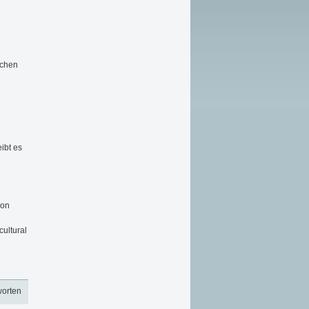
n
lchen
eibt es
n
ion
cultural
worten