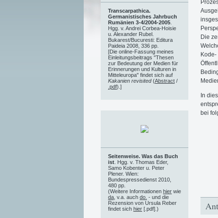
Prozes
Ausgeh
Transcarpathica.
Germanistisches Jahrbuch
insges
Rumänien 3-4/2004-2005
.
Perspe
Hgg. v. Andrei Corbea-Hoisie
u. Alexander Rubel.
Die ze
Bukarest/Bucuresti: Editura
Welche
Paideia 2008, 336 pp.
[Die online-Fassung meines
Kode- 
Einleitungsbeitrags "Thesen
Öffent
zur Bedeutung der Medien für
Erinnerungen und Kulturen in
Beding
Mitteleuropa" findet sich auf
Medie
Kakanien revisited
(
Abstract
/
.pdf
).]
In die
entsp
bei fo
Seitenweise. Was das Buch
ist
. Hgg. v. Thomas Eder,
Samo Kobenter u. Peter
Plener. Wien:
Bundespressedienst 2010,
480 pp.
(Weitere Informationen
hier
wie
da
, v.a. auch
do.
- und die
Rezension von Ursula Reber
Ant
findet sich
hier
[.pdf].)