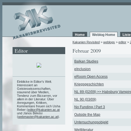
Home
Weblog Home
List
Kakanien Revisited
>
weblogs
>
editor
>
Editor
Februar 2009
Balkan Studies
eInclusion
eRoom Open Access
Einblicke in Editor's Welt.
Kriegsgeschichten
Interessiert an
Geisteswissenschaften,
NL 89 (02/09) >> Habsburg Vampir
staunend über Medien,
Tendenz zum Bizzarren, vor
allem in der Literatur. Über
NL 90 (03/09)
Anregungen, Kritiken,
Kommentare freuen sich Usha
No Funding / Part 3
Reber (
editor@kakanien.ac.at
und János Békési
Outside the Map
(
webmaster@kakanien.ac.at
).
Untersuchungsobjekt
Weltliteratur