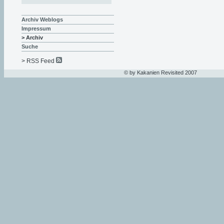
Archiv Weblogs
Impressum
> Archiv
Suche
> RSS Feed
© by Kakanien Revisited 2007