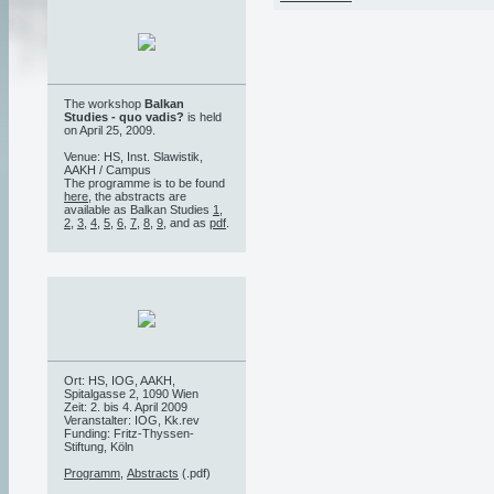
The workshop
Balkan
Studies - quo vadis?
is held
on April 25, 2009.
Venue: HS, Inst. Slawistik,
AAKH / Campus
The programme is to be found
here
, the abstracts are
available as Balkan Studies
1
,
2
,
3
,
4
,
5
,
6
,
7
,
8
,
9
, and as
pdf
.
Ort: HS, IOG, AAKH,
Spitalgasse 2, 1090 Wien
Zeit: 2. bis 4. April 2009
Veranstalter: IOG, Kk.rev
Funding: Fritz-Thyssen-
Stiftung, Köln
Programm
,
Abstracts
(.pdf)