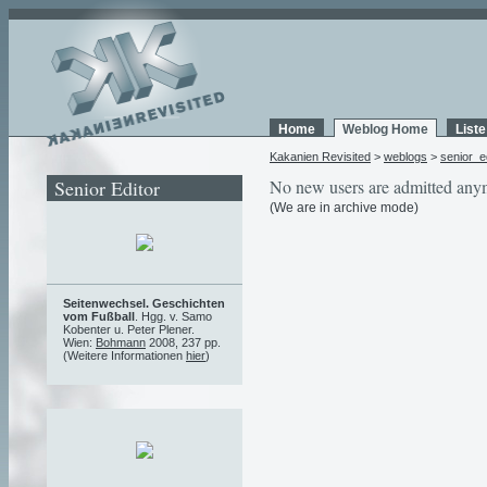
Home
Weblog Home
List
Kakanien Revisited
>
weblogs
>
senior_e
Senior Editor
No new users are admitted any
(We are in archive mode)
Seitenwechsel. Geschichten
vom Fußball
. Hgg. v. Samo
Kobenter u. Peter Plener.
Wien:
Bohmann
2008, 237 pp.
(Weitere Informationen
hier
)