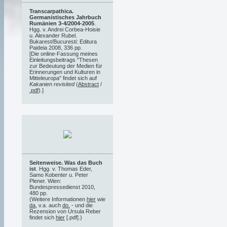
Transcarpathica.
Germanistisches Jahrbuch
Rumänien 3-4/2004-2005
.
Hgg. v. Andrei Corbea-Hoisie
u. Alexander Rubel.
Bukarest/Bucuresti: Editura
Paideia 2008, 336 pp.
[Die online-Fassung meines
Einleitungsbeitrags "Thesen
zur Bedeutung der Medien für
Erinnerungen und Kulturen in
Mitteleuropa" findet sich auf
Kakanien revisited
(
Abstract
/
.pdf
).]
Seitenweise. Was das Buch
ist
. Hgg. v. Thomas Eder,
Samo Kobenter u. Peter
Plener. Wien:
Bundespressedienst 2010,
480 pp.
(Weitere Informationen
hier
wie
da
, v.a. auch
do.
- und die
Rezension von Ursula Reber
findet sich
hier
[.pdf].)