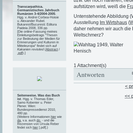
bzw. der noch härteren, neu
aufstützen wird, weiß die
Fr
Transcarpathica.
Germanistisches Jahrbuch
Rumänien 3-4/2004-2005
.
Untenstehende Abbildung (Wa
Hgg. v. Andrei Corbea-Hoisie
u. Alexander Rubel.
Ausstellung
Im Wirtshaus
(
W
Bukarest/Bucuresti: Editura
daher nehmen wir auch die F
Paideia 2008, 336 pp.
[Die online-Fassung meines
Weltschmerz?
Einleitungsbeitrags "Thesen
zur Bedeutung der Medien für
Erinnerungen und Kulturen in
Mitteleuropa" findet sich auf
Kakanien revisited
(
Abstract
/
.pdf
).]
1 Attachment(s)
Antworten
< p
Seitenweise. Was das Buch
<< 
ist
. Hgg. v. Thomas Eder,
Samo Kobenter u. Peter
Plener. Wien:
Bundespressedienst 2010,
480 pp.
(Weitere Informationen
hier
wie
da
, v.a. auch
do.
- und die
Rezension von Ursula Reber
findet sich
hier
[.pdf].)