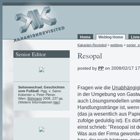
Home
Weblog Home
List
Kakanien Revisited
>
weblogs
>
senior_e
Senior Editor
Resopal
posted by
PP
on 2008/02/17 17
Fragen wie die
Unabhängigk
Seitenwechsel. Geschichten
vom Fußball
. Hgg. v. Samo
in der Umgebung von Gastwi
Kobenter u. Peter Plener.
Wien:
Bohmann
2008, 237 pp.
auch Lösungsmodellen unterw
(Weitere Informationen
hier
)
Handlungsstränge ist, wenn a
(das ja wesentlich aus Papi
zufolge geduldig ist). Es dü
einst schrieb: "Resopal ist 
Was aus der Firma geworden