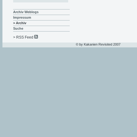
Archiv Weblogs
Impressum
> Archiv
Suche
> RSS Feed
© by Kakanien Revisited 2007