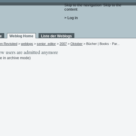
Skip to the navigation
.
Skip to the
content
.
> Log in
e
Weblog Home
Liste der Weblogs
en Revisited
>
weblogs
>
senior_editor
>
2007
>
Oktober
> Bücher | Books - Par...
w users are admitted anymore
e in archive mode)