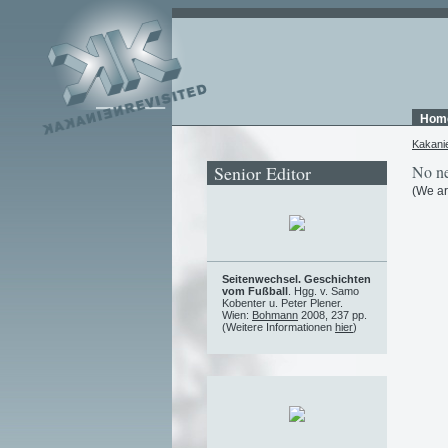
Hom
Kakani
Senior Editor
No ne
(We ar
Seitenwechsel. Geschichten
vom Fußball
. Hgg. v. Samo
Kobenter u. Peter Plener.
Wien:
Bohmann
2008, 237 pp.
(Weitere Informationen
hier
)