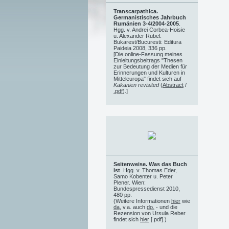
Transcarpathica.
Germanistisches Jahrbuch
Rumänien 3-4/2004-2005
.
Hgg. v. Andrei Corbea-Hoisie
u. Alexander Rubel.
Bukarest/Bucuresti: Editura
Paideia 2008, 336 pp.
[Die online-Fassung meines
Einleitungsbeitrags "Thesen
zur Bedeutung der Medien für
Erinnerungen und Kulturen in
Mitteleuropa" findet sich auf
Kakanien revisited
(
Abstract
/
.pdf
).]
Seitenweise. Was das Buch
ist
. Hgg. v. Thomas Eder,
Samo Kobenter u. Peter
Plener. Wien:
Bundespressedienst 2010,
480 pp.
(Weitere Informationen
hier
wie
da
, v.a. auch
do.
- und die
Rezension von Ursula Reber
findet sich
hier
[.pdf].)