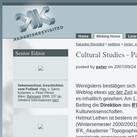
Home
Weblog Home
List
Kakanien Revisited
>
weblogs
>
senior_e
Senior Editor
Cultural Studies - P
posted by
peter
on 2007/09/24
Wenigstens bestätigen sich
Seitenwechsel. Geschichten
vom Fußball
. Hgg. v. Samo
Weblog etwas
vor der Zeit
an
Kobenter u. Peter Plener.
Wien:
Bohmann
2008, 237 pp.
es inhaltlich gesehen: Am 
(Weitere Informationen
hier
)
Belting die
Direktion
des
I
Kulturwissenschaften.
Helmut Lethen ist bestens m
(Wintersemester 2000/2001) 
IFK_Akademie "Topographie