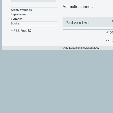
Ad multos annos!
Archiv Weblogs
Impressum
> Archiv
Antworten
Suche
> RSS Feed
< p
<< 
© by Kakanien Revisited 2007