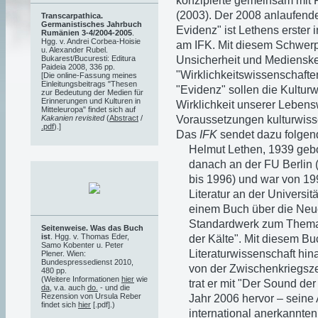
konzipierte gemeinsam mit 
(2003). Der 2008 anlaufend
Transcarpathica.
Germanistisches Jahrbuch
Evidenz" ist Lethens erster 
Rumänien 3-4/2004-2005
.
Hgg. v. Andrei Corbea-Hoisie
am IFK. Mit diesem Schwerp
u. Alexander Rubel.
Unsicherheit und Medienske
Bukarest/Bucuresti: Editura
Paideia 2008, 336 pp.
"Wirklichkeitswissenschafte
[Die online-Fassung meines
Einleitungsbeitrags "Thesen
"Evidenz" sollen die Kulturw
zur Bedeutung der Medien für
Erinnerungen und Kulturen in
Wirklichkeit unserer Leben
Mitteleuropa" findet sich auf
Voraussetzungen kulturwisse
Kakanien revisited
(
Abstract
/
.pdf
).]
Das
IFK
sendet dazu folgend
Helmut Lethen, 1939 gebor
danach an der FU Berlin (
bis 1996) und war von 19
Literatur an der Universi
einem Buch über die Neue 
Standardwerk zum Thema.
Seitenweise. Was das Buch
ist
. Hgg. v. Thomas Eder,
der Kälte". Mit diesem Bu
Samo Kobenter u. Peter
Literaturwissenschaft hin
Plener. Wien:
Bundespressedienst 2010,
von der Zwischenkriegszei
480 pp.
(Weitere Informationen
hier
wie
trat er mit "Der Sound der
da
, v.a. auch
do.
- und die
Rezension von Ursula Reber
Jahr 2006 hervor – seine 
findet sich
hier
[.pdf].)
international anerkannte