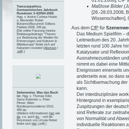
01.01.2008], CfP 
Maßlose Bilder (J
Transcarpathica.
Germanistisches Jahrbuch
[26.-28.03.2008, 
Rumänien 3-4/2004-2005
.
Hgg. v. Andrei Corbea-Hoisie
Wissenschaften],
u. Alexander Rubel.
Bukarest/Bucuresti: Editura
Aus dem
CfP
für
Szenenwe
Paideia 2008, 336 pp.
[Die online-Fassung meines
Das Medium Spielfilm – d
Einleitungsbeitrags "Thesen
zur Bedeutung der Medien für
Leitmedium des 20. Jahrhu
Erinnerungen und Kulturen in
Mitteleuropa" findet sich auf
letzten rund 100 Jahre h
Kakanien revisited
(
Abstract
/
Katalysator und Reflexio
.pdf
).]
Ausnahmezuständen und 
nimmt es dabei eine Mittl
Ereignissen einerseits u
anderseits war, so dass 
als Sichtbarmachung der 
kann.
Seitenweise. Was das Buch
Der interdisziplinäre wo
ist
. Hgg. v. Thomas Eder,
Samo Kobenter u. Peter
Hintergrund in exemplar
Plener. Wien:
Zuspitzungen der deutsch
Bundespressedienst 2010,
480 pp.
sind Referate zur zeitnah
(Weitere Informationen
hier
wie
da
, v.a. auch
do.
- und die
von Normalität und Abwei
Rezension von Ursula Reber
findet sich
hier
[.pdf].)
individuelle Reaktionen 