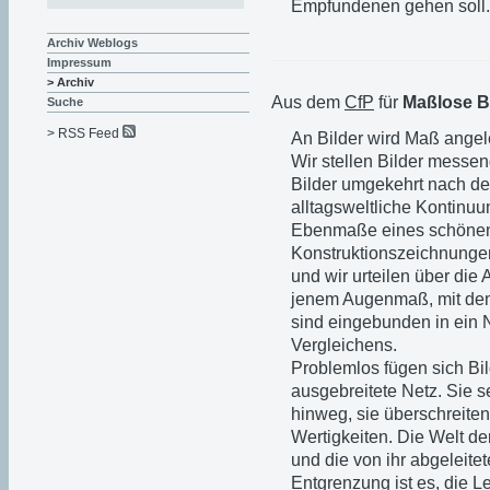
Empfundenen gehen soll.
Archiv Weblogs
Impressum
> Archiv
Aus dem
CfP
für
Maßlose B
Suche
> RSS Feed
An Bilder wird Maß angele
Wir stellen Bilder messe
Bilder umgekehrt nach de
alltagsweltliche Kontinuum
Ebenmaße eines schönen
Konstruktionszeichnungen
und wir urteilen über die
jenem Augenmaß, mit dem
sind eingebunden in ein
Vergleichens.
Problemlos fügen sich Bil
ausgebreitete Netz. Sie 
hinweg, sie überschreit
Wertigkeiten. Die Welt de
und die von ihr abgeleit
Entgrenzung ist es, die L