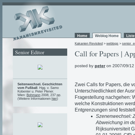
Home
Weblog Home
List
Kakanien Revisited
>
weblogs
>
senior_e
Senior Editor
Call for Papers | Ap
posted by
peter
on 2007/09/12
Zwei Calls for Papers, die 
Seitenwechsel. Geschichten
vom Fußball
. Hgg. v. Samo
Unterschiedlichkeit der Aus
Kobenter u. Peter Plener.
Wien:
Bohmann
2008, 237 pp.
Fragestellung nachgehen: W
(Weitere Informationen
hier
)
welche Konstruktionen werd
Entgrenzungen sind feststel
Szenenwechsel: Zu
Abweichung im de
Rijksuniversiteit 