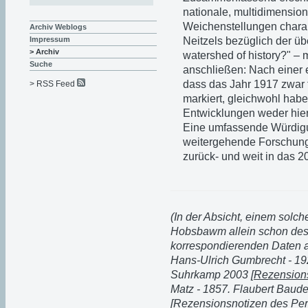
nationale, multidimension
Weichenstellungen charak
Archiv Weblogs
Neitzels bezüglich der ü
Impressum
> Archiv
watershed of history?" – 
Suche
anschließen: Nach einer 
dass das Jahr 1917 zwar 
> RSS Feed
markiert, gleichwohl hab
Entwicklungen weder hie
Eine umfassende Würdigu
weitergehende Forschunge
zurück- und weit in das 2
(In der Absicht, einem solc
Hobsbawm allein schon deshal
korrespondierenden Daten arb
Hans-Ulrich Gumbrecht - 192
Suhrkamp 2003 [
Rezension
Matz - 1857. Flaubert Baudel
[
Rezensionsnotizen
des
Per