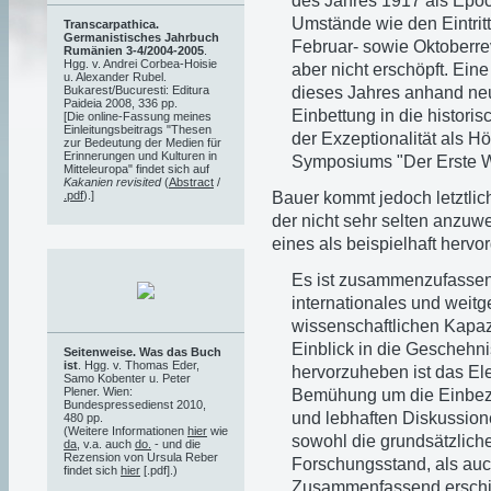
des Jahres 1917 als Epoc
Umstände wie den Eintritt
Transcarpathica.
Germanistisches Jahrbuch
Februar- sowie Oktoberrev
Rumänien 3-4/2004-2005
.
Hgg. v. Andrei Corbea-Hoisie
aber nicht erschöpft. Ei
u. Alexander Rubel.
dieses Jahres anhand ne
Bukarest/Bucuresti: Editura
Paideia 2008, 336 pp.
Einbettung in die histor
[Die online-Fassung meines
Einleitungsbeitrags "Thesen
der Exzeptionalität als
zur Bedeutung der Medien für
Erinnerungen und Kulturen in
Symposiums "Der Erste We
Mitteleuropa" findet sich auf
Kakanien revisited
(
Abstract
/
Bauer kommt jedoch letztli
.pdf
).]
der nicht sehr selten anzuwe
eines als beispielhaft herv
Es ist zusammenzufassen,
internationales und weitg
wissenschaftlichen Kapazi
Einblick in die Geschehni
Seitenweise. Was das Buch
ist
. Hgg. v. Thomas Eder,
hervorzuheben ist das Ele
Samo Kobenter u. Peter
Plener. Wien:
Bemühung um die Einbezie
Bundespressedienst 2010,
und lebhaften Diskussion
480 pp.
(Weitere Informationen
hier
wie
sowohl die grundsätzlich
da
, v.a. auch
do.
- und die
Rezension von Ursula Reber
Forschungsstand, als auc
findet sich
hier
[.pdf].)
Zusammenfassend erschie