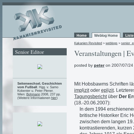
Home
Weblog Home
List
Kakanien Revisited
>
weblogs
>
senior_e
Senior Editor
Veranstaltungen | Ev
posted by
peter
on 2007/07/24
Mit Hobsbawms Schriften lä
Seitenwechsel. Geschichten
vom Fußball
. Hgg. v. Samo
imp
l
izit
oder
epl
i
zit
. Letztere
Kobenter u. Peter Plener.
Wien:
Bohmann
2008, 237 pp.
Tagungsbericht
über
Der Er
(Weitere Informationen
hier
)
(18.-20.06.2007):
In dem 1994 erschienenen
britische Historiker Eri
zwischen dem langen 19.
kontrastierenden, kurzen 