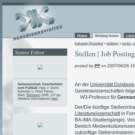
Home
Weblog Home
List
Kakanien Revisited
>
weblogs
>
senior_e
Senior Editor
Stellen | Job Posting
posted by
PP
on 2007/06/28 15
An der
Universität Duisbur
Seitenwechsel. Geschichten
vom Fußball
. Hgg. v. Samo
Geisteswissenschaften folge
Kobenter u. Peter Plener.
Wien:
Bohmann
2008, 237 pp.
W3-Professur für
Germani
(Weitere Informationen
hier
)
Der/Die künftige Stelleninh
Literaturwissenschaft
in For
BA-/MA-Studiengänge). Vor
Bereich Medienkulturwissens
zukünftige Stelleninhaberin