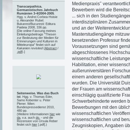
Medienpraxis" verantwortlic
Transcarpathica.
Bewerbern wird die Bereitscha
Germanistisches Jahrbuch
Rumänien 3-4/2004-2005
.
... sich in den Studiengäng
Hgg. v. Andrei Corbea-Hoisie
u. Alexander Rubel.
interdisziplinären Zusammen
Bukarest/Bucuresti: Editura
und an der Weiterentwicklu
Paideia 2008, 336 pp.
[Die online-Fassung meines
Masterstudiengänge mitzuwi
Einleitungsbeitrags "Thesen
zur Bedeutung der Medien für
besetzenden Professur find
Erinnerungen und Kulturen in
Mitteleuropa" findet sich auf
Voraussetzungen sind gem
Kakanien revisited
(
Abstract
/
abgeschlossenes Hochschul
.pdf
).]
wissenschaftliche Leistunge
Habilitation, einer wissensc
außeruniversitären Forschun
einem anderen gesellschaftl
wurden. Die Universität Dui
der Frauen am wissenschaftl
Seitenweise. Was das Buch
einschlägig qualifizierte Fr
ist
. Hgg. v. Thomas Eder,
Samo Kobenter u. Peter
Schwerbehinderte werden bei
Plener. Wien:
Bewerbungen mit den üblich
Bundespressedienst 2010,
480 pp.
wissenschaftlichen Veröffe
(Weitere Informationen
hier
wie
da
, v.a. auch
do.
- und die
wissenschaftlichen und ber
Rezension von Ursula Reber
findet sich
hier
[.pdf].)
Zeugniskopien, Angaben über