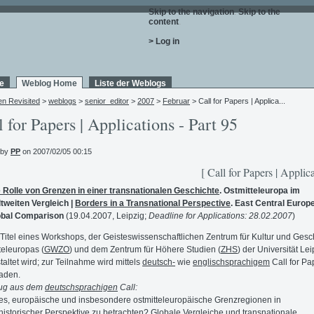
Skip to the navigation
.
Skip to the
content
.
> Log in
e
Weblog Home
Liste der Weblogs
en Revisited
>
weblogs
>
senior_editor
>
2007
>
Februar
> Call for Papers | Applica...
l for Papers | Applications - Part 95
 by
PP
on 2007/02/05 00:15
[ Call for Papers | Applica
 Rolle von Grenzen in einer transnationalen Geschichte
. Ostmitteleuropa im
tweiten Vergleich |
Borders in a Transnational Perspective
. East Central Europe
obal Comparison
(19.04.2007, Leipzig;
Deadline for Applications: 28.02.2007
)
r Titel eines Workshops, der Geisteswissenschaftlichen Zentrum für Kultur und Gesc
teleuropas (
GWZO
) und dem Zentrum für Höhere Studien (
ZHS
) der Universität Lei
taltet wird; zur Teilnahme wird mittels
deutsch-
wie
englischsprachigem
Call for Pa
aden.
ug aus dem
deutschsprachigen
Call:
es, europäische und insbesondere ostmitteleuropäische Grenzregionen in
historischer Perspektive zu betrachten? Globale Vergleiche und transnationale