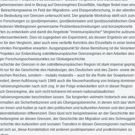
ehensweisen sind in Bezug auf Grenzregimes Einzelfälle, häufiger findet man ein
 Betrachtungsweise im Feld der Migrations- und Diasporaforschung, in der allerdi
ie Bedeutung von Grenzen untersucht wird. Der geplante Workshop stellt sich zum 
n Forschungen zu (post)imperialen, (post)kolonialen und (post)sozialistischen Gre
hiedenen Weltregionen gemeinsame Problembeschreibungen und konzeptionelle
ten zu entwickeln und damit die Angebote "innereuropäischer" Vergleiche aufzu
iterzuentwickeln. Dies ist zugegeben ein Experiment, als dessen Ergebnis wir un
ien für den Vergleich, aber auch eine vertiefte Kenntnis des Einzelfalls in einer bish
hnten Perspektive erwarten. Ausgangspunkt für diese Bemühung ist die Veranke
Projektes zur Entwicklung ostmitteleuropäischer Grenzregimes in den Arbeiten des
ger Forschungsschwerpunktes zur Globalgeschichte.
schichte der Grenzen in der ostmitteleuropäischen Region ist stark imperial gepräg
icht nur für die Geschichte des Habsburger, des Deutschen und des Zaren- sowie de
schen Reiches, sondern – mutatis mutandis – auch für die Rolle der Sowjetunion 
ndert, deren Auflösung nach 1989 auch die Neuverhandlung von bislang dominie
orialisierungsmuster nach sich zog. In der Folge entwickelten sich in dieser Region
isch Grenzregime, die sich nicht kohärent mit einem nationalstaatlichen
orialisierungsmuster beschreiben lassen. Sie fungierten vielmehr historisch wie aktu
ermaßen als Sicherheitszonen und als Übergangsbereiche, in denen sich das Verh
en Innen und Außen je nach den politischen und kulturellen Arenen und den jewei
skonstellationen differenziert. Dies lässt sich beispielsweise an der Geschichte der
heitsregime an diesen Grenzen, der Geschichte der Migration und des Schmuggel
schichte des kulturellen und sozialen Transfers in diesen Grenzregionen nachvoll
tet sich an, diese Konstellation mit anderen postimperialen und postkolonialen zu
ichen.