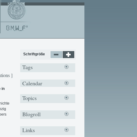
Schriftgröße
Tags
tions ]
Calendar
 in
Topics
hichte
pzig
Blogroll
pers
Links