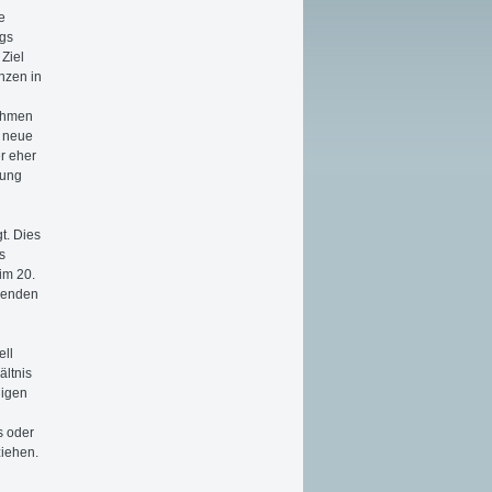
e
ngs
Ziel
nzen in
nehmen
s neue
er eher
rung
t. Dies
s
im 20.
renden
ell
ältnis
ligen
s oder
ziehen.