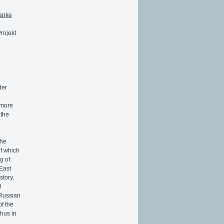
ranke
rojekt
der
 more
 the
the
of which
g of
 East
story.
l
 Russian
of the
Thus in