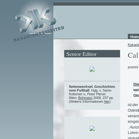
Hom
Kakani
Senior Editor
Cal
posted
Die
Seitenwechsel. Geschichten
wel
vom Fußball
. Hgg. v. Samo
Kobenter u. Peter Plener.
Gl
Wien:
Bohmann
2008, 237 pp.
(Weitere Informationen
hier
)
ist de
Ostmit
verans
eingel
.
Ausz
Lohnt 
global