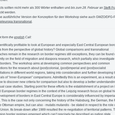
cts sollten nicht mehr als 300 Wörter enthalten und
bis zum 28. Februar
an
Steffi F
ckt werden.
ne ausführliche Version der Konzeption für den Workshop siehe auch GWZO/DFG-P
teleuropa transnational
.
t form the
english
Call:
scientifically profitable to look at European and especially East Central European bor
s from the perspective of global history? Global comparisons and transnational
ches remain in the research on border regimes still exceptions, they can be found
ntly on the field of migration and diaspora research, which partially also investigate
f borders. The workshop aims at developing common perspectives and common
tions for the research about (post)colonial, (post)imperial and (post)socialist
llations in different world regions, taking into consideration and further developing 
ials of “inner-European” comparisons. Admittedly this is an experiment, as a result 
e to discover new criteria for comparison but also to develop a better understandin
ual case studies. Starting point for these efforts is the establishment of a project on
l European border regimes in the context of the Leipzig research focus on global hi
velopment of borders in East Central Europe is considerably influenced by imperia
y. This is the case not only concerning the history of the Habsburg, the German, the
e Ottoman empire, but can also - mutatis mutandis - be stated in respect to the role 
 Union. Its break-down after 1989 resulted the re-negotiation of territorial patterns. 
egion border regimes emerged which can’t precisely be described as nation state