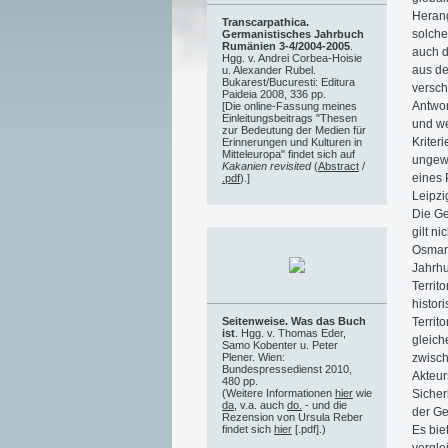
Herang
Transcarpathica.
solche
Germanistisches Jahrbuch
Rumänien 3-4/2004-2005
.
auch d
Hgg. v. Andrei Corbea-Hoisie
aus de
u. Alexander Rubel.
Bukarest/Bucuresti: Editura
versc
Paideia 2008, 336 pp.
Antwor
[Die online-Fassung meines
Einleitungsbeitrags "Thesen
und we
zur Bedeutung der Medien für
Kriter
Erinnerungen und Kulturen in
Mitteleuropa" findet sich auf
ungewo
Kakanien revisited
(
Abstract
/
eines 
.pdf
).]
Leipzi
Die Ge
gilt n
Osmani
Jahrhu
Territ
histor
Territ
Seitenweise. Was das Buch
ist
. Hgg. v. Thomas Eder,
gleich
Samo Kobenter u. Peter
zwisch
Plener. Wien:
Bundespressedienst 2010,
Akteur
480 pp.
Sicher
(Weitere Informationen
hier
wie
da
, v.a. auch
do.
- und die
der Ge
Rezension von Ursula Reber
Es bie
findet sich
hier
[.pdf].)
vergle