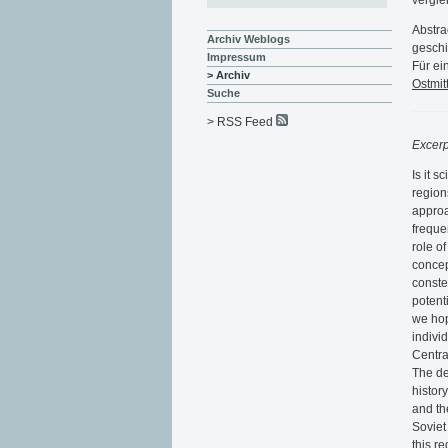
Abstra
Archiv Weblogs
geschi
Impressum
Für ei
> Archiv
Ostmit
Suche
> RSS Feed
Excerp
Is it 
region
approa
freque
role o
concep
conste
potent
we hop
individ
Centra
The de
histor
and th
Soviet
this r