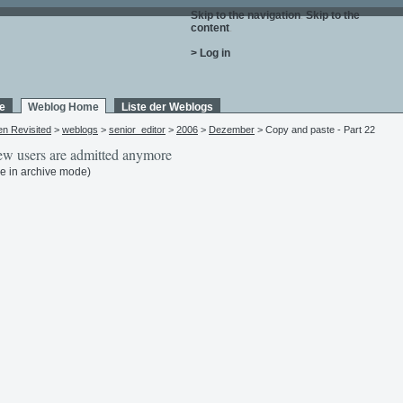
Skip to the navigation
.
Skip to the
content
.
> Log in
e
Weblog Home
Liste der Weblogs
en Revisited
>
weblogs
>
senior_editor
>
2006
>
Dezember
> Copy and paste - Part 22
w users are admitted anymore
e in archive mode)