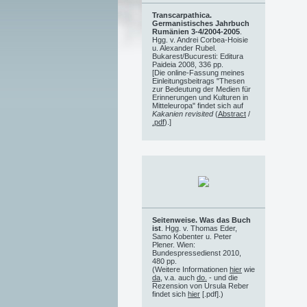
Transcarpathica.
Germanistisches Jahrbuch
Rumänien 3-4/2004-2005
.
Hgg. v. Andrei Corbea-Hoisie
u. Alexander Rubel.
Bukarest/Bucuresti: Editura
Paideia 2008, 336 pp.
[Die online-Fassung meines
Einleitungsbeitrags "Thesen
zur Bedeutung der Medien für
Erinnerungen und Kulturen in
Mitteleuropa" findet sich auf
Kakanien revisited
(
Abstract
/
.pdf
).]
Seitenweise. Was das Buch
ist
. Hgg. v. Thomas Eder,
Samo Kobenter u. Peter
Plener. Wien:
Bundespressedienst 2010,
480 pp.
(Weitere Informationen
hier
wie
da
, v.a. auch
do.
- und die
Rezension von Ursula Reber
findet sich
hier
[.pdf].)