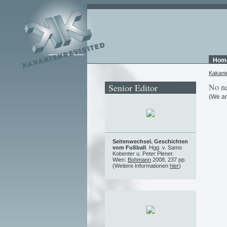
Hom
Kakani
Senior Editor
No ne
(We ar
Seitenwechsel. Geschichten
vom Fußball
. Hgg. v. Samo
Kobenter u. Peter Plener.
Wien:
Bohmann
2008, 237 pp.
(Weitere Informationen
hier
)