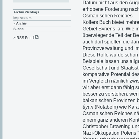
Datum nicht aus den Auge
erhobene Forderung nach
Archiv Weblogs
Osmanischen Reiches.
Impressum
Kollers Buch bietet mehr
> Archiv
Gebiet Syriens, an. Wie i
Suche
überwiegende Teil der Be
> RSS Feed
auch dort spielten die Jan
Provinzverwaltung und im
Diese Rolle wurde schon
Beispiele lassen uns al
Gesellschaft und Staatsst
komparative Potential de
im Vergleich nämlich zwi
wir aber erst dann fähig 
besser zu verstehen, wen
balkanischen Provinzen b
âyan
(Notabeln) wie Kara
Osmanischen Reiches näh
einem ganz anderen Konte
Christopher Browning und
Nazi-Okkupation Polens "