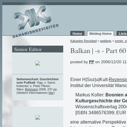
Home
Weblog Home
List
Kakanien Revisited
>
weblogs
>
senior_e
Senior Editor
Balkan | -s - Part 60
posted by
PP
on 2006/12/20 11
Einer H|Soz|u|Kult-
Rezensi
Seitenwechsel. Geschichten
vom Fußball
. Hgg. v. Samo
Institut der Universität Wars
Kobenter u. Peter Plener.
Wien:
Bohmann
2008, 237 pp.
(Weitere Informationen
hier
)
Markus Koller:
Bosnien a
Kulturgeschichte der Ge
Wissenschaftsverlag 2004
[ISBN 3486576399; EUR 4
eine alternative Perspektive