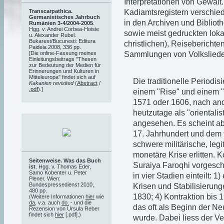
Interpretationen von Gewalt
Kadiamtsregistern verschie
Transcarpathica.
Germanistisches Jahrbuch
in den Archiven und Bibliot
Rumänien 3-4/2004-2005
.
Hgg. v. Andrei Corbea-Hoisie
sowie meist gedruckten lok
u. Alexander Rubel.
Bukarest/Bucuresti: Editura
christlichen), Reisebericht
Paideia 2008, 336 pp.
Sammlungen von Volksliede
[Die online-Fassung meines
Einleitungsbeitrags "Thesen
zur Bedeutung der Medien für
Erinnerungen und Kulturen in
Mitteleuropa" findet sich auf
Die traditionelle Period
Kakanien revisited
(
Abstract
/
.pdf
).]
einem "Rise" und einem "
1571 oder 1606, nach and
heutzutage als "orientalist
angesehen. Es scheint ab
17. Jahrhundert und dem 
schwere militärische, leg
monetäre Krise erlitten. K
Seitenweise. Was das Buch
Suraiya Faroqhi vorgesc
ist
. Hgg. v. Thomas Eder,
Samo Kobenter u. Peter
in vier Stadien einteilt: 
Plener. Wien:
Bundespressedienst 2010,
Krisen und Stabilisierung
480 pp.
1830; 4) Kontraktion bis
(Weitere Informationen
hier
wie
da
, v.a. auch
do.
- und die
das oft als Beginn der N
Rezension von Ursula Reber
findet sich
hier
[.pdf].)
wurde. Dabei liess der V