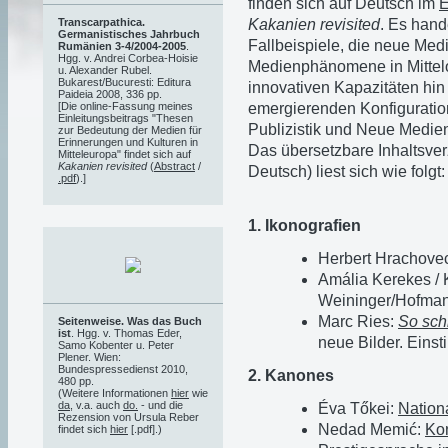
finden sich auf Deutsch im
Kakanien revisited
. Es hand
Transcarpathica.
Germanistisches Jahrbuch
Fallbeispiele, die neue Med
Rumänien 3-4/2004-2005
.
Hgg. v. Andrei Corbea-Hoisie
Medienphänomene in Mittel
u. Alexander Rubel.
Bukarest/Bucuresti: Editura
innovativen Kapazitäten hin
Paideia 2008, 336 pp.
emergierenden Konfiguration
[Die online-Fassung meines
Einleitungsbeitrags "Thesen
Publizistik und Neue Medie
zur Bedeutung der Medien für
Erinnerungen und Kulturen in
Das übersetzbare Inhaltsver
Mitteleuropa" findet sich auf
Kakanien revisited
(
Abstract
/
Deutsch) liest sich wie folgt:
.pdf
).]
1. Ikonografien
Herbert Hrachove
Amália Kerekes / K
Weininger/Hofman
Marc Ries:
So sch
Seitenweise. Was das Buch
ist
. Hgg. v. Thomas Eder,
neue Bilder. Einst
Samo Kobenter u. Peter
Plener. Wien:
Bundespressedienst 2010,
2. Kanones
480 pp.
(Weitere Informationen
hier
wie
da
, v.a. auch
do.
- und die
Éva Tőkei:
Nationa
Rezension von Ursula Reber
Nedad Memić:
Ko
findet sich
hier
[.pdf].)