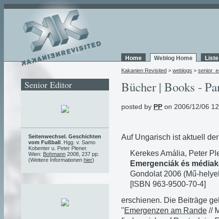
Home
Weblog Home
List
Kakanien Revisited
>
weblogs
>
senior_e
Senior Editor
Bücher | Books - Pa
posted by
PP
on 2006/12/06 12
Auf Ungarisch ist aktuell de
Seitenwechsel. Geschichten
vom Fußball
. Hgg. v. Samo
Kobenter u. Peter Plener.
Kerekes Amália, Peter Ple
Wien:
Bohmann
2008, 237 pp.
(Weitere Informationen
hier
)
Emergenciák és médiako
Gondolat 2006 (Mű-helyek
[ISBN 963-9500-70-4]
erschienen. Die Beiträge g
"
Emergenzen am Rande
// 