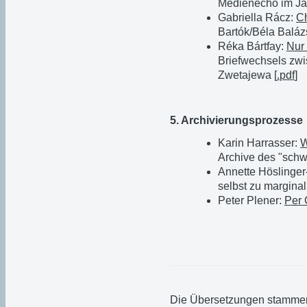
Medienecho im Jah
Gabriella Rácz:
C
Bartók/Béla Baláz
Réka Bártfay:
Nur 
Briefwechsels zwi
Zwetajewa [
.pdf
]
5. Archivierungsprozesse
Karin Harrasser:
W
Archive des "schw
Annette Höslinger
selbst zu marginal
Peter Plener:
Per 
Die Übersetzungen stamme