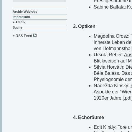
Prestigesprache i
Sabine Ballata:
Ko
Archiv Weblogs
Impressum
> Archiv
3. Optiken
Suche
Magdolna Orosz: 
> RSS Feed
innerste Leben de
von Hofmannsthals
Ursula Reber:
Ans
Blickweisen auf M
Silvia Horváth:
Di
Béla Balázs. Das 
Physiognomie der
Nadežda Kinsky:
Aspekte der "Wien
1920er Jahre [
.pdf
4. Echoräume
Edit Király:
Tore u