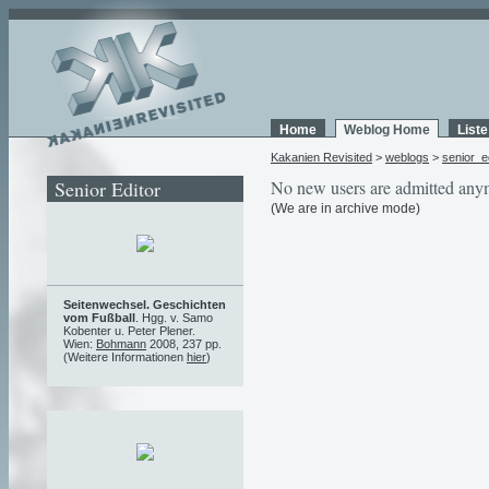
Home
Weblog Home
List
Kakanien Revisited
>
weblogs
>
senior_e
Senior Editor
No new users are admitted any
(We are in archive mode)
Seitenwechsel. Geschichten
vom Fußball
. Hgg. v. Samo
Kobenter u. Peter Plener.
Wien:
Bohmann
2008, 237 pp.
(Weitere Informationen
hier
)