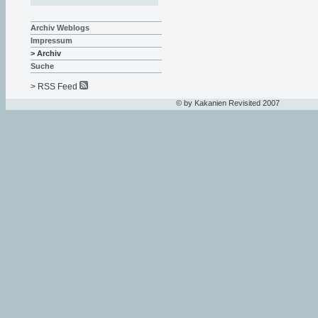
Archiv Weblogs
Impressum
> Archiv
Suche
> RSS Feed
© by Kakanien Revisited 2007