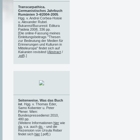
Transcarpathica.
Germanistisches Jahrbuch
Rumänien 3-4/2004-2005
.
Hgg. v. Andrei Corbea-Hoisie
u. Alexander Rubel.
Bukarest/Bucuresti: Editura
Paideia 2008, 336 pp.
[Die online-Fassung meines
Einleitungsbeitrags "Thesen
zur Bedeutung der Medien für
Erinnerungen und Kulturen in
Mitteleuropa" findet sich auf
Kakanien revisited
(
Abstract
/
.pdf
).]
Seitenweise. Was das Buch
ist
. Hgg. v. Thomas Eder,
Samo Kobenter u. Peter
Plener. Wien:
Bundespressedienst 2010,
480 pp.
(Weitere Informationen
hier
wie
da
, v.a. auch
do.
- und die
Rezension von Ursula Reber
findet sich
hier
[.pdf].)