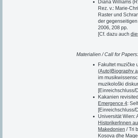
Diana Williams (
Rez. v.: Marie-Chr
Raster und Schran
der gegenseitigen
2006, 208 pp.
[Cf. dazu auch
di
Materialien / Call for Papers
Fakultet muzičke u
(Auto)Biography a
im musikwissenscha
muzikološki disku
[Einreichschluss/
Kakanien revisite
Emergence 4
: Se
[Einreichschluss/
Universität Wien: 
HistorikerInnen a
Makedonien
/ Tri 
Kosova dhe Maqe