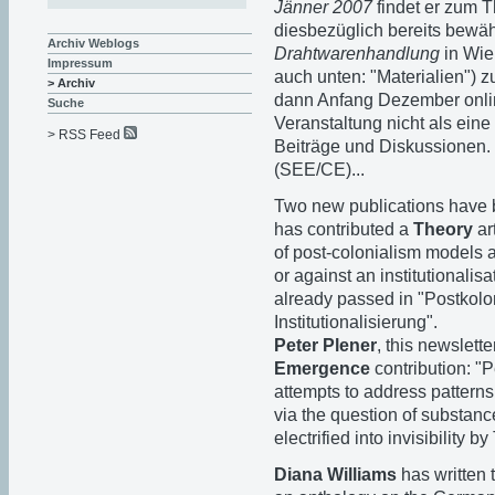
Jänner 2007
findet er zum
diesbezüglich bereits bewä
Archiv Weblogs
Drahtwarenhandlung
in Wien
Impressum
auch unten: "Materialien")
> Archiv
dann Anfang Dezember online
Suche
Veranstaltung nicht als eine
> RSS Feed
Beiträge und Diskussionen.
(SEE/CE)...
Two new publications have 
has contributed a
Theory
ar
of post-colonialism models a
or against an institutionalis
already passed in "Postkol
Institutionalisierung".
Peter Plener
, this newslett
Emergence
contribution: "
attempts to address pattern
via the question of substance
electrified into invisibility by
Diana Williams
has written 