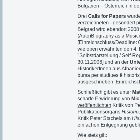
Bulgarien – Österreich in 
Drei
Calls for Papers
wurde
verzeichneten - gesondert pu
Belgrad wird ebendort 2008
(Auto)Biography as a Musico
[Einreichschluss/Deadline: 
wie oben erwähnten den 4
"Selbstdarstellung / Self-Re
30.11.2006] und an der
Univ
HistorikerInnen aus Albanie
bursa për studiues ë histor
ausgeschrieben [Einreichsch
Schließlich gibt es unter
Mat
scharfe Erwiderung von
Mic
veröffentlichten
Kritik von P
Publikationsorgans
Historic
Kritik Peter Stachels am
His
einfachen Entgegnung gebl
Wie stets gilt: