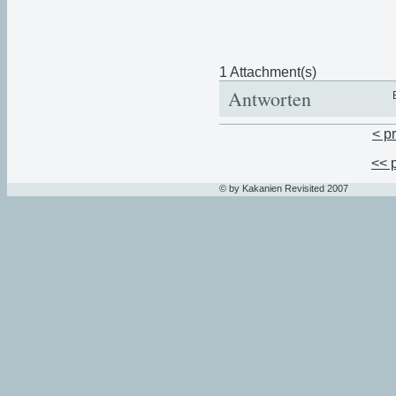
1 Attachment(s)
Antworten
< p
<< 
© by Kakanien Revisited 2007