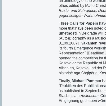
an anthology on the German,
other, edited by Marie-Chri
Raster und Schranken: Deuts
gegenseitigen Wahrnehmu
Three
Calls for Papers
have
more that have been noted 
umetnosti
in Belgrade will 
(Auto)Biography as a Musico
01.09.2007],
Kakanien revi
its fourth Emergence worksho
Representation" [Deadline: 
opened the competition for t
Kosovo or the Republic of M
Albanien, Kosovo und der Re
historisë nga Shqipëria, Ko
Finally,
Michael Pammer
ha
"Praktiken des Publikation
as published in September 
Stachels am
Historicum
. Od
Entgegnung geblieben wäre