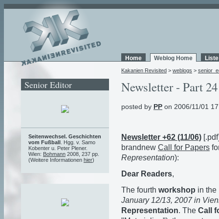
Home
Weblog Home
List
Kakanien Revisited
>
weblogs
>
senior_e
Senior Editor
Newsletter - Part 24
posted by
PP
on 2006/11/01 17
Newsletter +62 (11/06)
[.pdf
Seitenwechsel. Geschichten
vom Fußball
. Hgg. v. Samo
brandnew
Call for Papers
fo
Kobenter u. Peter Plener.
Wien:
Bohmann
2008, 237 pp.
Representation
):
(Weitere Informationen
hier
)
Dear Readers
,
The fourth
workshop
in the
January 12/13, 2007 in Vie
Representation
. The
Call 