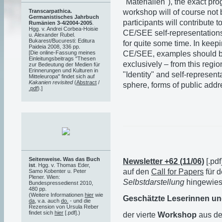
"Materialien"), the exact pr
workshop will of course not
Transcarpathica.
Germanistisches Jahrbuch
participants will contribute 
Rumänien 3-4/2004-2005
.
Hgg. v. Andrei Corbea-Hoisie
CE/SEE self-representation
u. Alexander Rubel.
Bukarest/Bucuresti: Editura
for quite some time. In keep
Paideia 2008, 336 pp.
CE/SEE, examples should be
[Die online-Fassung meines
Einleitungsbeitrags "Thesen
exclusively – from this regio
zur Bedeutung der Medien für
Erinnerungen und Kulturen in
"Identity" and self-represent
Mitteleuropa" findet sich auf
Kakanien revisited
(
Abstract
/
sphere, forms of public addr
.pdf
).]
Seitenweise. Was das Buch
Newsletter +62 (11/06)
[.pdf
ist
. Hgg. v. Thomas Eder,
auf den
Call for Papers
für 
Samo Kobenter u. Peter
Plener. Wien:
Selbstdarstellung
hingewies
Bundespressedienst 2010,
480 pp.
(Weitere Informationen
hier
wie
Geschätzte Leserinnen un
da
, v.a. auch
do.
- und die
Rezension von Ursula Reber
findet sich
hier
[.pdf].)
der vierte
Workshop
aus d