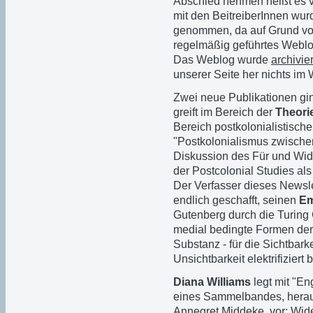
Abschied nehmen heißt es 
mit den BeitreiberInnen wur
genommen, da auf Grund von
regelmäßig geführtes Weblog
Das Weblog wurde
archivier
unserer Seite her nichts im
Zwei neue Publikationen gi
greift im Bereich der
Theori
Bereich postkolonialistische
"Postkolonialismus zwisch
Diskussion des Für und Wide
der Postcolonial Studies als
Der Verfasser dieses Newsl
endlich geschafft, seinen
Em
Gutenberg durch die Turing 
medial bedingte Formen der
Substanz - für die Sichtbark
Unsichtbarkeit elektrifiziert 
Diana Williams
legt mit "En
eines Sammelbandes, herau
Annegret Middeke, vor: Wid