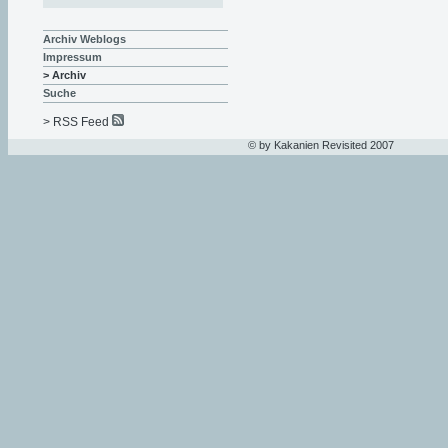
Archiv Weblogs
Impressum
> Archiv
Suche
> RSS Feed
© by Kakanien Revisited 2007