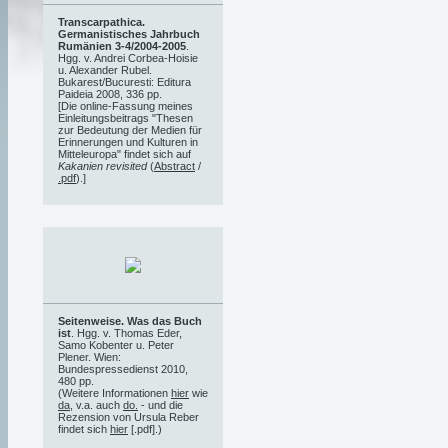
Transcarpathica.
Germanistisches Jahrbuch
Rumänien 3-4/2004-2005
.
Hgg. v. Andrei Corbea-Hoisie
u. Alexander Rubel.
Bukarest/Bucuresti: Editura
Paideia 2008, 336 pp.
[Die online-Fassung meines
Einleitungsbeitrags "Thesen
zur Bedeutung der Medien für
Erinnerungen und Kulturen in
Mitteleuropa" findet sich auf
Kakanien revisited
(
Abstract
/
.pdf
).]
Seitenweise. Was das Buch
ist
. Hgg. v. Thomas Eder,
Samo Kobenter u. Peter
Plener. Wien:
Bundespressedienst 2010,
480 pp.
(Weitere Informationen
hier
wie
da
, v.a. auch
do.
- und die
Rezension von Ursula Reber
findet sich
hier
[.pdf].)