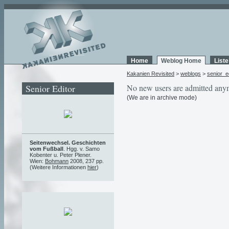
Home
Weblog Home
List
Kakanien Revisited
>
weblogs
>
senior_e
Senior Editor
No new users are admitted any
(We are in archive mode)
Seitenwechsel. Geschichten
vom Fußball
. Hgg. v. Samo
Kobenter u. Peter Plener.
Wien:
Bohmann
2008, 237 pp.
(Weitere Informationen
hier
)