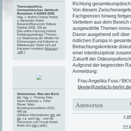
Richtung gesamteuropäische
Transcarpathica.
Von diesem Zwischenergebni
Germanistisches Jahrbuch
Rumänien 3-4/2004-2005
.
Fachgrenzen hinweg fortge
Hgg. v. Andrei Corbea-Hoisie
u. Alexander Rubel.
Vertretern aus dem Bereich
Bukarest/Bucuresti: Editura
ausgewählte Themen innovat
Paideia 2008, 336 pp.
[Die online-Fassung meines
Davon ausgehend soll über 
Einleitungsbeitrags "Thesen
zur Bedeutung der Medien für
östlichen Europa in gesamt
Erinnerungen und Kulturen in
Mitteleuropa" findet sich auf
Betrachtungskontexte diskut
Kakanien revisited
(
Abstract
/
einer interdisziplinär zus
.pdf
).]
Zukunft der Osteuropaforsc
Aufgrund der begrenzten Ra
Anmeldung:
Frau Angelika Fuss / BKV
bkvge@zedat.fu-berlin.de
Seitenweise. Was das Buch
ist
. Hgg. v. Thomas Eder,
Samo Kobenter u. Peter
Antworten
Plener. Wien:
Bundespressedienst 2010,
480 pp.
(Weitere Informationen
hier
wie
< p
da
, v.a. auch
do.
- und die
Rezension von Ursula Reber
findet sich
hier
[.pdf].)
<< 