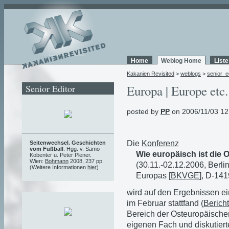
Home
Weblog Home
List
Kakanien Revisited
>
weblogs
>
senior_e
Senior Editor
Europa | Europe etc.
posted by
PP
on 2006/11/03 12
Die
Konferenz
Seitenwechsel. Geschichten
vom Fußball
. Hgg. v. Samo
Wie europäisch ist die 
Kobenter u. Peter Plener.
Wien:
Bohmann
2008, 237 pp.
(30.11.-02.12.2006, Berli
(Weitere Informationen
hier
)
Europas [
BKVGE
], D-14
wird auf den Ergebnissen e
im Februar stattfand (
Bericht
Bereich der Osteuropäische
eigenen Fach und diskutier