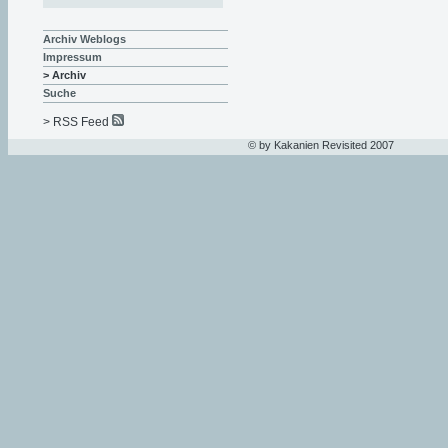
Archiv Weblogs
Impressum
> Archiv
Suche
> RSS Feed
© by Kakanien Revisited 2007