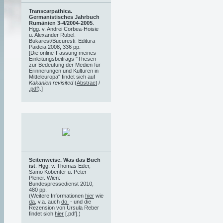
Transcarpathica.
Germanistisches Jahrbuch
Rumänien 3-4/2004-2005
.
Hgg. v. Andrei Corbea-Hoisie
u. Alexander Rubel.
Bukarest/Bucuresti: Editura
Paideia 2008, 336 pp.
[Die online-Fassung meines
Einleitungsbeitrags "Thesen
zur Bedeutung der Medien für
Erinnerungen und Kulturen in
Mitteleuropa" findet sich auf
Kakanien revisited
(
Abstract
/
.pdf
).]
Seitenweise. Was das Buch
ist
. Hgg. v. Thomas Eder,
Samo Kobenter u. Peter
Plener. Wien:
Bundespressedienst 2010,
480 pp.
(Weitere Informationen
hier
wie
da
, v.a. auch
do.
- und die
Rezension von Ursula Reber
findet sich
hier
[.pdf].)