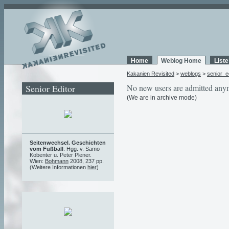
Home
Weblog Home
List
Kakanien Revisited
>
weblogs
>
senior_e
Senior Editor
No new users are admitted any
(We are in archive mode)
Seitenwechsel. Geschichten
vom Fußball
. Hgg. v. Samo
Kobenter u. Peter Plener.
Wien:
Bohmann
2008, 237 pp.
(Weitere Informationen
hier
)