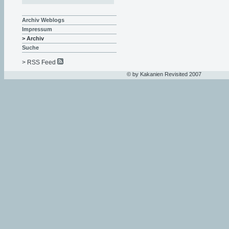
Archiv Weblogs
Impressum
> Archiv
Suche
> RSS Feed
© by Kakanien Revisited 2007