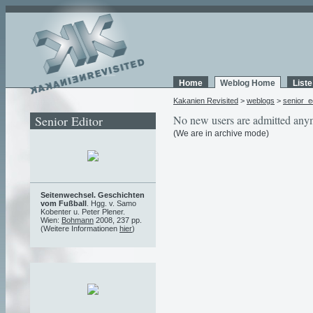
Home
Weblog Home
List
Kakanien Revisited
>
weblogs
>
senior_e
Senior Editor
No new users are admitted any
(We are in archive mode)
Seitenwechsel. Geschichten
vom Fußball
. Hgg. v. Samo
Kobenter u. Peter Plener.
Wien:
Bohmann
2008, 237 pp.
(Weitere Informationen
hier
)