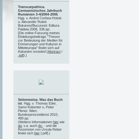
Transcarpathica.
Germanistisches Jahrbuch
Rumänien 3-4/2004-2005
.
Hgg. v. Andrei Corbea-Hoisie
u. Alexander Rubel.
Bukarest/Bucuresti: Editura
Paideia 2008, 336 pp.
[Die online-Fassung meines
Einleitungsbeitrags "Thesen
zur Bedeutung der Medien für
Erinnerungen und Kulturen in
Mitteleuropa" findet sich auf
Kakanien revisited
(
Abstract
/
.pdf
).]
Seitenweise. Was das Buch
ist
. Hgg. v. Thomas Eder,
Samo Kobenter u. Peter
Plener. Wien:
Bundespressedienst 2010,
480 pp.
(Weitere Informationen
hier
wie
da
, v.a. auch
do.
- und die
Rezension von Ursula Reber
findet sich
hier
[.pdf].)