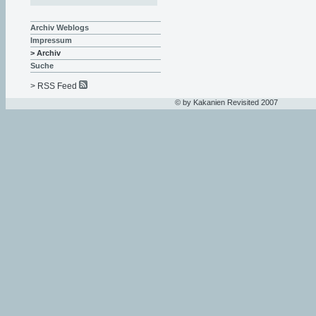
Archiv Weblogs
Impressum
> Archiv
Suche
> RSS Feed
© by Kakanien Revisited 2007