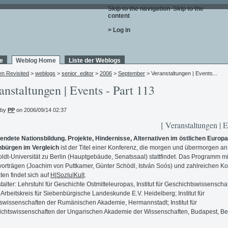
Skip to the navigation
.
Skip to the
content
.
> Log in
e
Weblog Home
Liste der Weblogs
en Revisited
>
weblogs
>
senior_editor
>
2006
>
September
> Veranstaltungen | Events...
anstaltungen | Events - Part 113
 by
PP
on 2006/09/14 02:37
[ Veranstaltungen | E
endete Nationsbildung. Projekte, Hindernisse, Alternativen im östlichen Europa
nbürgen im Vergleich
ist der Titel einer Konferenz, die morgen und übermorgen an
dt-Universität zu Berlin (Hauptgebäude, Senatssaal) stattfindet. Das Programm mi
orträgen (Joachim von Puttkamer, Günter Schödl, István Soós) und zahlreichen Ko
ten findet sich auf
H|Soz|u|Kult
.
talter: Lehrstuhl für Geschichte Ostmitteleuropas, Institut für Geschichtswissenscha
; Arbeitskreis für Siebenbürgische Landeskunde E.V. Heidelberg; Institut für
swissenschaften der Rumänischen Akademie, Hermannstadt; Institut für
chtswissenschaften der Ungarischen Akademie der Wissenschaften, Budapest, Ber