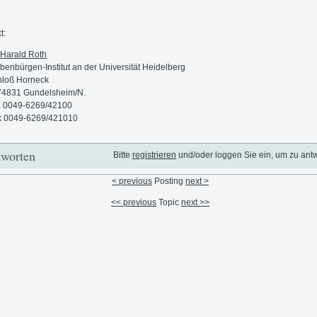
t:
Harald Roth
benbürgen-Institut an der Universität Heidelberg
hloß Horneck
74831 Gundelsheim/N.
. 0049-6269/42100
x 0049-6269/421010
worten
Bitte
registrieren
und/oder loggen Sie ein, um zu ant
< previous
Posting
next >
<< previous
Topic
next >>