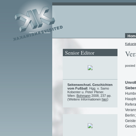
Hom
Kakani
Senior Editor
Ver
posted
Unvoll
Seitenwechsel. Geschichten
Siebe
vom Fußball
. Hgg. v. Samo
Kobenter u. Peter Plener.
Humbol
Wien:
Bohmann
2008, 237 pp.
Hauptv
(Weitere Informationen
hier
)
Refera
Verans
Berlin
Geiste
Geschi