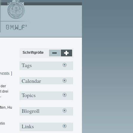
Schriftgröße
Tags
vents ]
Calendar
 der
t drei
Topics
-
ften, Hu
Blogroll
lin
Links