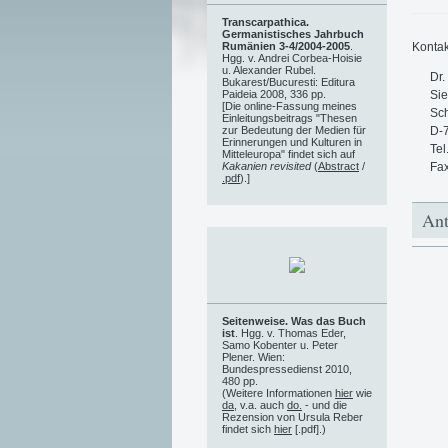
Transcarpathica.
Germanistisches Jahrbuch
Kontak
Rumänien 3-4/2004-2005
.
Hgg. v. Andrei Corbea-Hoisie
u. Alexander Rubel.
Dr.
Bukarest/Bucuresti: Editura
Sie
Paideia 2008, 336 pp.
[Die online-Fassung meines
Sc
Einleitungsbeitrags "Thesen
D-
zur Bedeutung der Medien für
Erinnerungen und Kulturen in
Tel
Mitteleuropa" findet sich auf
Fa
Kakanien revisited
(
Abstract
/
.pdf
).]
Ant
Seitenweise. Was das Buch
ist
. Hgg. v. Thomas Eder,
Samo Kobenter u. Peter
Plener. Wien:
Bundespressedienst 2010,
480 pp.
(Weitere Informationen
hier
wie
da
, v.a. auch
do.
- und die
Rezension von Ursula Reber
findet sich
hier
[.pdf].)