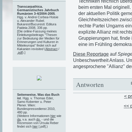
Techniken reichlich über
beim ersten Mal originell
Transcarpathica.
Germanistisches Jahrbuch
der aktuellen Politik gern
Rumänien 3-4/2004-2005
.
Hgg. v. Andrei Corbea-Hoisie
Gleichheitszeichen zwisc
u. Alexander Rubel.
Bukarest/Bucuresti: Editura
rechte Partei Ungarns ei
Paideia 2008, 336 pp.
explizite Allianz mit rec
[Die online-Fassung meines
Einleitungsbeitrags "Thesen
Gruppierungen hat, finde 
zur Bedeutung der Medien für
Erinnerungen und Kulturen in
eine im Frühling demokra
Mitteleuropa" findet sich auf
Kakanien revisited
(
Abstract
/
.pdf
).]
Diese Reportage
auf
Spiege
Unbeschwertheit Anlass. Un
angesprochene "Allianz" de
Antworten
Seitenweise. Was das Buch
< p
ist
. Hgg. v. Thomas Eder,
Samo Kobenter u. Peter
Plener. Wien:
<< 
Bundespressedienst 2010,
480 pp.
(Weitere Informationen
hier
wie
da
, v.a. auch
do.
- und die
Rezension von Ursula Reber
findet sich
hier
[.pdf].)