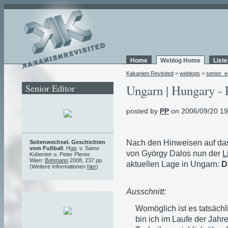
Home
Weblog Home
List
Kakanien Revisited
>
weblogs
>
senior_e
Senior Editor
Ungarn | Hungary - 
posted by
PP
on 2006/09/20 19
Nach den Hinweisen auf d
Seitenwechsel. Geschichten
vom Fußball
. Hgg. v. Samo
von György Dalos nun der
L
Kobenter u. Peter Plener.
Wien:
Bohmann
2008, 237 pp.
aktuellen Lage in Ungarn:
D
(Weitere Informationen
hier
)
Ausschnitt:
Womöglich ist es tatsächl
bin ich im Laufe der Jahr