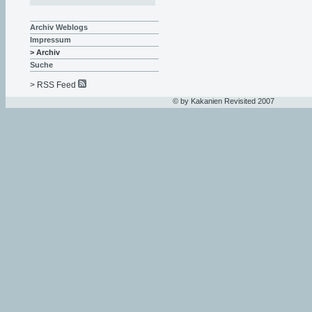
Archiv Weblogs
Impressum
> Archiv
Suche
> RSS Feed
© by Kakanien Revisited 2007