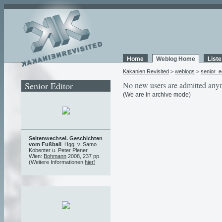
Home
Weblog Home
List
Kakanien Revisited
>
weblogs
>
senior_e
Senior Editor
No new users are admitted any
(We are in archive mode)
Seitenwechsel. Geschichten
vom Fußball
. Hgg. v. Samo
Kobenter u. Peter Plener.
Wien:
Bohmann
2008, 237 pp.
(Weitere Informationen
hier
)