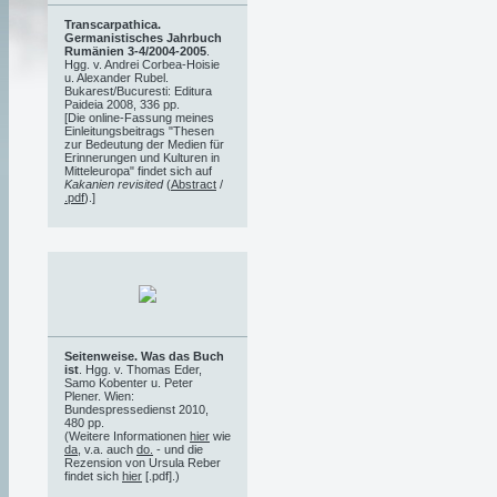
Transcarpathica.
Germanistisches Jahrbuch
Rumänien 3-4/2004-2005
.
Hgg. v. Andrei Corbea-Hoisie
u. Alexander Rubel.
Bukarest/Bucuresti: Editura
Paideia 2008, 336 pp.
[Die online-Fassung meines
Einleitungsbeitrags "Thesen
zur Bedeutung der Medien für
Erinnerungen und Kulturen in
Mitteleuropa" findet sich auf
Kakanien revisited
(
Abstract
/
.pdf
).]
Seitenweise. Was das Buch
ist
. Hgg. v. Thomas Eder,
Samo Kobenter u. Peter
Plener. Wien:
Bundespressedienst 2010,
480 pp.
(Weitere Informationen
hier
wie
da
, v.a. auch
do.
- und die
Rezension von Ursula Reber
findet sich
hier
[.pdf].)