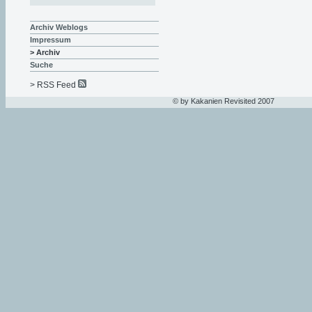
Archiv Weblogs
Impressum
> Archiv
Suche
> RSS Feed
© by Kakanien Revisited 2007